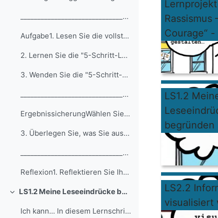
Lernprojek
__________________________________________________... (Kopie) (Kopie) (Kopie) (Kopie) (Kopie) (Kopie) (Kopie) (Kopie)
Rassismus –
Courage“ - e
Aufgabe1. Lesen Sie die vollständige Kurzgeschicht...
2. Lernen Sie die "5-Schritt-Lesemethode" kennen, ...
3. Wenden Sie die "5-Schritt-Lesemethode" an der K...
__________________________________________________... (Kopie) (Kopie) (Kopie) (Kopie) (Kopie) (Kopie) (Kopie)
LS1.2 Mein
Leseeindrü
ErgebnissicherungWählen Sie einen Lernpartner auf ...
begründen
3. Überlegen Sie, was Sie aus der Kurzgeschichte g...
__________________________________________________... (Kopie) (Kopie) (Kopie) (Kopie) (Kopie) (Kopie) (Kopie) (Kopie) (Kopie)
Reflexion1. Reflektieren Sie Ihren Lernprozess.
LS2.2 Info
LS1.2 Meine Leseeindrücke begründen
Einklappen
visualisier
Ich kann... In diesem Lernschritt lerne ich Folgen...