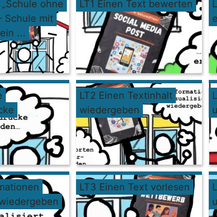
t „Schule ohne
LT1 Einen Text bewerten
L
 Schule mit
e
in ...
e
LT2 Einen Textinhalt
L
cke
wiedergeben
rmationen
LT3 Einen Text vorlesen
t wiedergeben