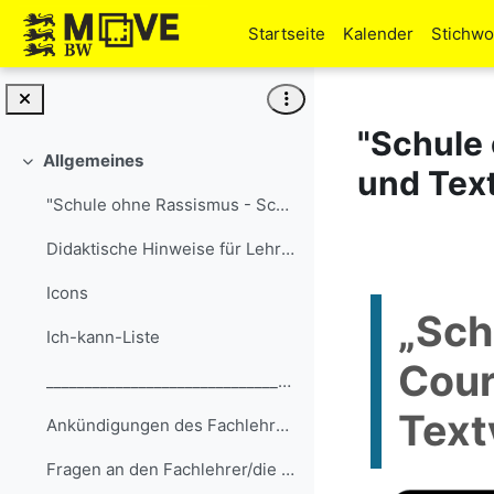
Zum Hauptinhalt
Startseite
Kalender
Stichwo
"Schule
Allgemeines
Einklappen
und Tex
"Schule ohne Rassismus - Schule mit Courage": Lese...
Didaktische Hinweise für Lehrkräfte
Icons
„Sch
Ich-kann-Liste
Cour
__________________________________________________...
Text
Ankündigungen des Fachlehrers/der Fachlehrerin
Fragen an den Fachlehrer/die Fachlehrerin