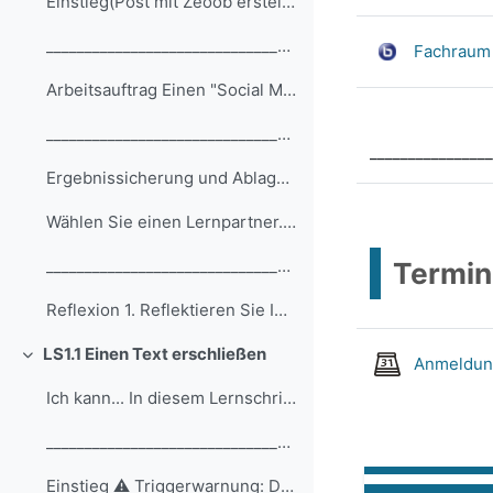
Einstieg(Post mit Zeoob erstellt; Bild mit KI (can...
__________________________________________________... (Kopie) (Kopie) (Kopie) (Kopie) (Kopie) (Kopie) (Kopie) (Kopie)
Fachraum 
Arbeitsauftrag Einen "Social Media Post" (=Rezensi...
__________________________________________________... (Kopie) (Kopie) (Kopie) (Kopie) (Kopie) (Kopie) (Kopie) (Kopie)
________________
Ergebnissicherung und Ablage 1. Laden Sie Ihren Po...
Wählen Sie einen Lernpartner.2. Betrachten Sie geg...
__________________________________________________... (Kopie) (Kopie) (Kopie) (Kopie) (Kopie) (Kopie) (Kopie) (Kopie) (Kopie) (Kopie)
Termin
Reflexion 1. Reflektieren Sie Ihren Lernprozess mi...
LS1.1 Einen Text erschließen
Anmeldung
Einklappen
Ich kann... In diesem Lernschritt lerne ich Folgen...
__________________________________________________... (Kopie) (Kopie) (Kopie) (Kopie) (Kopie) (Kopie) (Kopie) (Kopie) (Kopie)
Einstieg ⚠️ Triggerwarnung: Der folgende Inhalt en...