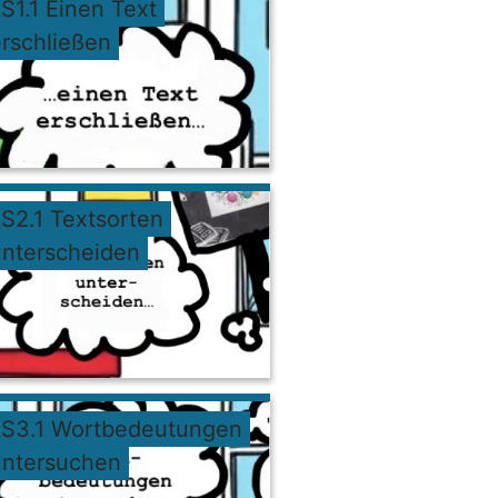
S1.1 Einen Text
rschließen
S2.1 Textsorten
unterscheiden
LS3.1 Wortbedeutungen
untersuchen