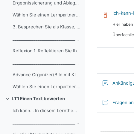
Ergebnissicherung und Ablage1. Generieren Sie eine...
Ich-kann-
Wählen Sie einen Lernpartner auf demselben Niveau....
Hier haben 
3. Besprechen Sie als Klasse, wie Sie Ihre Ergebni...
Überfachli
__________________________________________________... (Kopie)
Reflexion.1. Reflektieren Sie Ihren Lernprozess mi...
__________________________________________________...
________________
Advance Organizer(Bild mit KI (ChatGPT) generiert ...
Ankündigu
Wählen Sie einen Lernpartner.1. Betrachten Sie den...
LT1 Einen Text bewerten
Einklappen
Fragen an
Ich kann... In diesem Lernthema lerne ich Folgende...
__________________________________________________... (Kopie) (Kopie) (Kopie) (Kopie) (Kopie) (Kopie) (Kopie) (Kopie) (Kopie)
________________