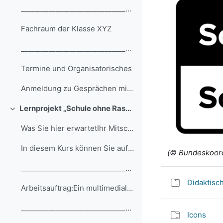
__________________________________________________...
Fachraum der Klasse XYZ
__________________________________________________...
Termine und Organisatorisches
Anmeldung zu Gesprächen mit dem Fachlehrer/der Fachlehrerin
Lernprojekt „Schule ohne Rassismus – Schule mit Courage“ - ein multimediales Plakat gestalten
Einklappen
Was Sie hier erwartetIhr Mitschüler Robin ist in d...
In diesem Kurs können Sie auf den Lernniveaus A, B...
(© Bundeskoord
__________________________________________________...
Didaktisc
Arbeitsauftrag:Ein multimediales Plakat zum Projek...
__________________________________________________...
Icons