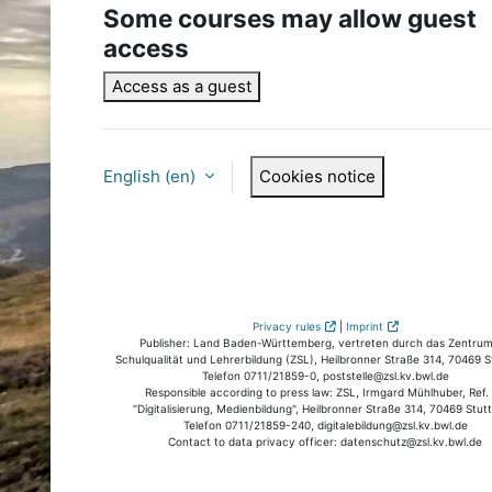
Some courses may allow guest
access
Access as a guest
English ‎(en)‎
Cookies notice
Privacy rules
|
Imprint
Publisher: Land Baden-Württemberg, vertreten durch das Zentrum
Schulqualität und Lehrerbildung (ZSL), Heilbronner Straße 314, 70469 S
Telefon 0711/21859-0, poststelle@zsl.kv.bwl.de
Responsible according to press law: ZSL, Irmgard Mühlhuber, Ref.
"Digitalisierung, Medienbildung", Heilbronner Straße 314, 70469 Stutt
Telefon 0711/21859-240, digitalebildung@zsl.kv.bwl.de
Contact to data privacy officer: datenschutz@zsl.kv.bwl.de