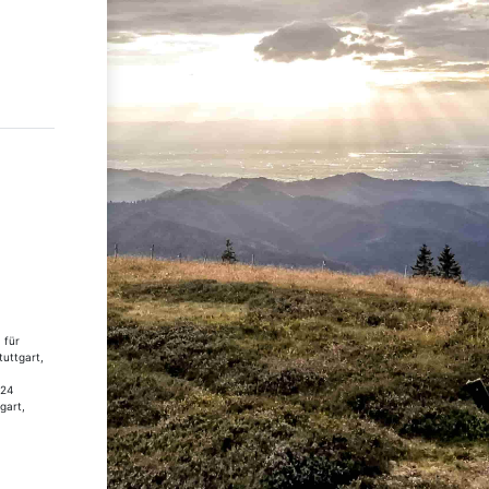
 für
tuttgart,
 24
gart,