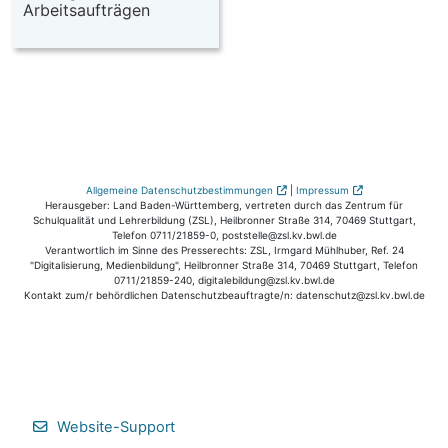
Arbeitsaufträgen
Allgemeine Datenschutzbestimmungen
|
Impressum
Herausgeber: Land Baden-Württemberg, vertreten durch das Zentrum für
Schulqualität und Lehrerbildung (ZSL), Heilbronner Straße 314, 70469 Stuttgart,
Telefon 0711/21859-0, poststelle@zsl.kv.bwl.de
Verantwortlich im Sinne des Presserechts: ZSL, Irmgard Mühlhuber, Ref. 24
"Digitalisierung, Medienbildung", Heilbronner Straße 314, 70469 Stuttgart, Telefon
0711/21859-240, digitalebildung@zsl.kv.bwl.de
Kontakt zum/r behördlichen Datenschutzbeauftragte/n: datenschutz@zsl.kv.bwl.de
Website-Support