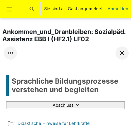
Zum Hauptinhalt
Sie sind als Gast angemeldet
Anmelden
Sucheingabe umschalten
Website-Übersicht
Ankommen_und_Dranbleiben: Sozialpäd.
Assistenz EBB I (HF2.1) LF02
Sprachliche Bildungsprozesse
verstehen und begleiten
Abschluss
Didaktische Hinweise für Lehrkräfte