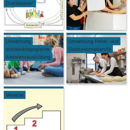
Dranbleiben"
Umsetzung
Umsetzung Hotel- und
sozialpädagogische
Gastronomieberufe
Assistenzausbildung
Material