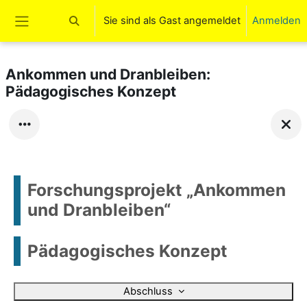
Zum Hauptinhalt
Sie sind als Gast angemeldet
Anmelden
Sucheingabe umschalten
Website-Übersicht
Ankommen und Dranbleiben:
Pädagogisches Konzept
Forschungsprojekt „Ankommen
und Dranbleiben“
Pädagogisches Konzept
Abschluss