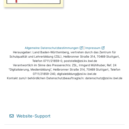
Allgemeine Datenschutzbestimmungen
|
Impressum
Herausgeber: Land Baden-Württemberg, vertreten durch das Zentrum für
Schulqualität und Lehrerbildung (ZSL), Heilbronner Straße 314, 70469 Stuttgart,
Telefon 0711/21859-0, poststelle@zsl.kv.bwl.de
Verantwortlich im Sinne des Presserechts: ZSL, Irmgard Mühlhuber, Ref. 24
"Digitalisierung, Medienbildung", Heilbronner Straße 314, 70469 Stuttgart, Telefon
0711/21859-240, digitalebildung@zsl.kv.bwl.de
Kontakt zum/r behördlichen Datenschutzbeauftragte/n: datenschutz@zsl.kv.bwl.de
Website-Support