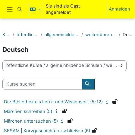
Zum Hauptinhalt
Sie sind als Gast
Anmelden
Sucheingabe umschalten
angemeldet
Website-Übersicht
Kurse
öffentliche Kurse
allgemeinbildende Schulen
weiterführende Schulen
Deutsch
Deutsch
Kursbereiche
Kurse suchen
Kurse suchen
Die Bibliothek als Lern- und Wissensort (5-12)
Märchen schreiben (5)
Märchen untersuchen (5)
SESAM | Kurzgeschichte erschließen (6)