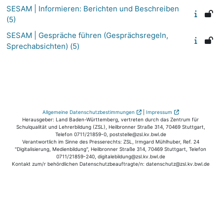
SESAM | Informieren: Berichten und Beschreiben
(5)
SESAM | Gespräche führen (Gesprächsregeln,
Sprechabsichten) (5)
Allgemeine Datenschutzbestimmungen
|
Impressum
Herausgeber: Land Baden-Württemberg, vertreten durch das Zentrum für
Schulqualität und Lehrerbildung (ZSL), Heilbronner Straße 314, 70469 Stuttgart,
Telefon 0711/21859-0, poststelle@zsl.kv.bwl.de
Verantwortlich im Sinne des Presserechts: ZSL, Irmgard Mühlhuber, Ref. 24
"Digitalisierung, Medienbildung", Heilbronner Straße 314, 70469 Stuttgart, Telefon
0711/21859-240, digitalebildung@zsl.kv.bwl.de
Kontakt zum/r behördlichen Datenschutzbeauftragte/n: datenschutz@zsl.kv.bwl.de