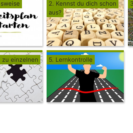
nsweise
2. Kennst du dich schon
aus?
 zu einzelnen
5. Lernkontrolle