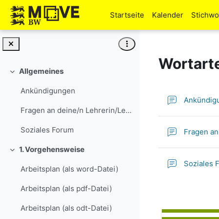
Zum Hauptinhalt
Startseite
Kalender
Stichwo
Wortarte
Allgemeines
Einklappen
Ankündigungen
Ankündig
Fragen an deine/n Lehrerin/Lehrer
Soziales Forum
Fragen an
1. Vorgehensweise
Einklappen
Soziales 
Arbeitsplan (als word-Datei)
Arbeitsplan (als pdf-Datei)
Arbeitsplan (als odt-Datei)