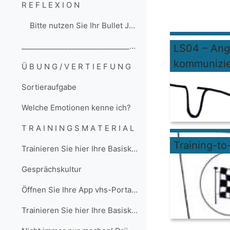
R E F L E X I O N
Bitte nutzen Sie Ihr Bullet Journal und bewerten S...
__________________________________________________... (Kopie) (Kopie) (Kopie)
LS04 – An
kommunizi
Ü B U N G / V E R T I E F U N G
Sortieraufgabe
Welche Emotionen kenne ich?
T R A I N I N G S M A T E R I A L
Training-to
Trainieren Sie hier Ihre Basiskompetenz Lesen:
Gesprächskultur
Öffnen Sie Ihre App vhs-Portal und bearbeiten Sie ...
Trainieren Sie hier Ihre Basiskompetenz Sprachgebr...