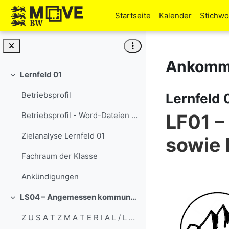
Zum Hauptinhalt
Startseite
Kalender
Stichwo
Ankomme
Lernfeld 01
Einklappen
Betriebsprofil
Lernfeld 
LF01 –
Betriebsprofil - Word-Dateien für die Lehrkräfte
Zielanalyse Lernfeld 01
sowie 
Fachraum der Klasse
Ankündigungen
LS04 – Angemessen kommunizieren
Einklappen
Z U S A T Z M A T E R I A L / L E H R K R A F T