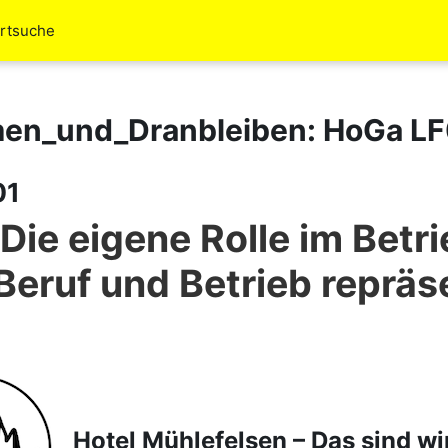
rtsuche
n_und_Dranbleiben: HoGa LF
01
 Die eigene Rolle im Betr
Beruf und Betrieb repräs
Hotel Mühlefelsen – Das sind wi