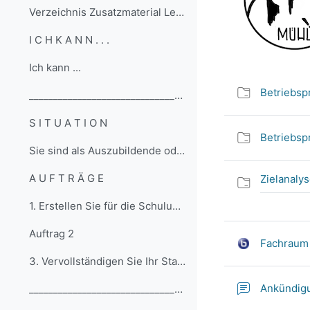
Verzeichnis Zusatzmaterial Lehrkraft
I C H K A N N . . .
Ich kann ...
Betriebspr
__________________________________________________...
S I T U A T I O N
Betriebspr
Sie sind als Auszubildende oder Auszubildender in ...
A U F T R Ä G E
Zielanalys
1. Erstellen Sie für die Schulung eine Notiz zu Ko...
Auftrag 2
Fachraum 
3. Vervollständigen Sie Ihr Standbild mit Gedanken...
Ankündig
__________________________________________________... (Kopie) (Kopie)