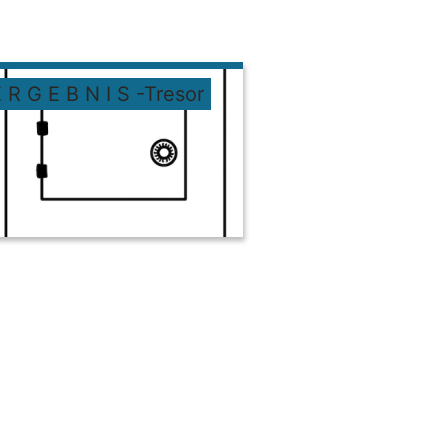
 R G E B N I S -Tresor