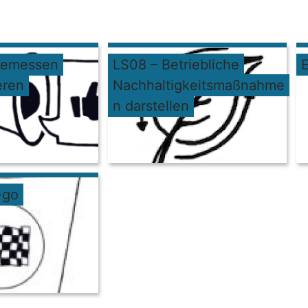
gemessen
LS08 – Betriebliche
E
eren
Nachhaltigkeitsmaßnahme
n darstellen
-go