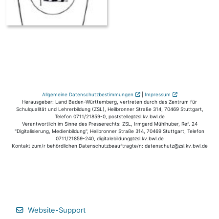
Allgemeine Datenschutzbestimmungen
|
Impressum
Herausgeber: Land Baden-Württemberg, vertreten durch das Zentrum für
Schulqualität und Lehrerbildung (ZSL), Heilbronner Straße 314, 70469 Stuttgart,
Telefon 0711/21859-0, poststelle@zsl.kv.bwl.de
Verantwortlich im Sinne des Presserechts: ZSL, Irmgard Mühlhuber, Ref. 24
"Digitalisierung, Medienbildung", Heilbronner Straße 314, 70469 Stuttgart, Telefon
0711/21859-240, digitalebildung@zsl.kv.bwl.de
Kontakt zum/r behördlichen Datenschutzbeauftragte/n: datenschutz@zsl.kv.bwl.de
Website-Support