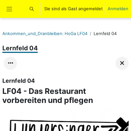
Zum Hauptinhalt
Sie sind als Gast angemeldet
Anmelden
Sucheingabe umschalten
Website-Übersicht
Ankommen_und_Dranbleiben: HoGa LF04
Lernfeld 04
Lernfeld 04
Lernfeld 04
LF04 - Das Restaurant
vorbereiten und pflegen