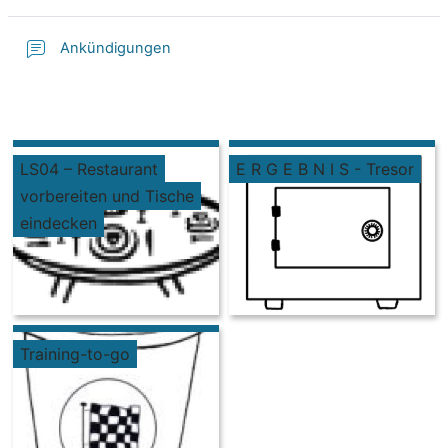
Ankündigungen
LS04 – Restaurant
E R G E B N I S - Tresor
vorbereiten und Tische
eindecken
Training-to-go