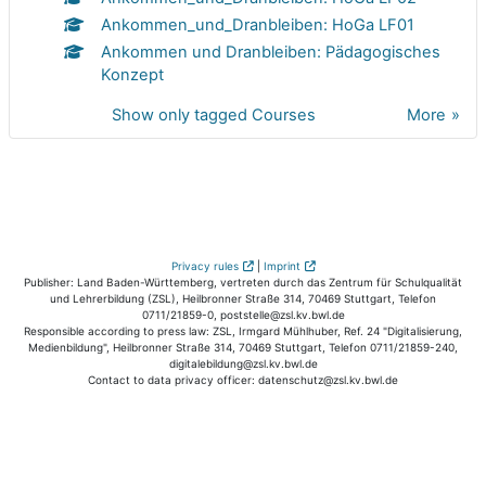
Ankommen_und_Dranbleiben: HoGa LF01
Ankommen und Dranbleiben: Pädagogisches
Konzept
Show only tagged Courses
More
Privacy rules
|
Imprint
Publisher: Land Baden-Württemberg, vertreten durch das Zentrum für Schulqualität
und Lehrerbildung (ZSL), Heilbronner Straße 314, 70469 Stuttgart, Telefon
0711/21859-0, poststelle@zsl.kv.bwl.de
Responsible according to press law: ZSL, Irmgard Mühlhuber, Ref. 24 "Digitalisierung,
Medienbildung", Heilbronner Straße 314, 70469 Stuttgart, Telefon 0711/21859-240,
digitalebildung@zsl.kv.bwl.de
Contact to data privacy officer: datenschutz@zsl.kv.bwl.de