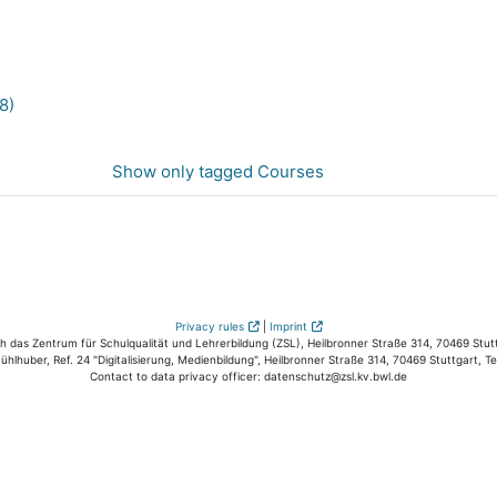
8)
Show only tagged Courses
Privacy rules
|
Imprint
das Zentrum für Schulqualität und Lehrerbildung (ZSL), Heilbronner Straße 314, 70469 Stutt
hlhuber, Ref. 24 "Digitalisierung, Medienbildung", Heilbronner Straße 314, 70469 Stuttgart, T
Contact to data privacy officer: datenschutz@zsl.kv.bwl.de