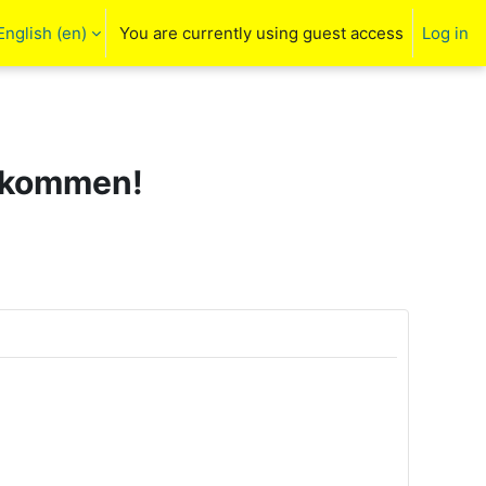
English ‎(en)‎
You are currently using guest access
Log in
arch input
llkommen!