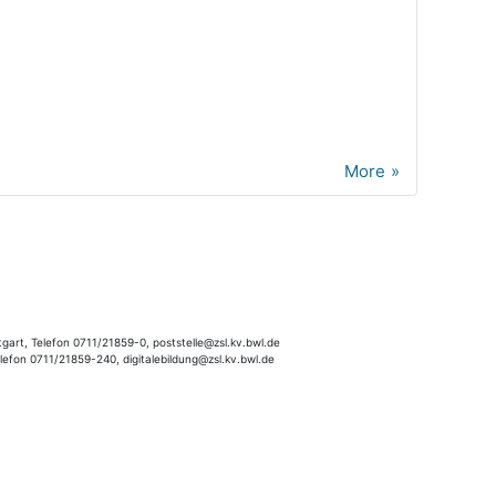
More
gart, Telefon 0711/21859-0, poststelle@zsl.kv.bwl.de
elefon 0711/21859-240, digitalebildung@zsl.kv.bwl.de