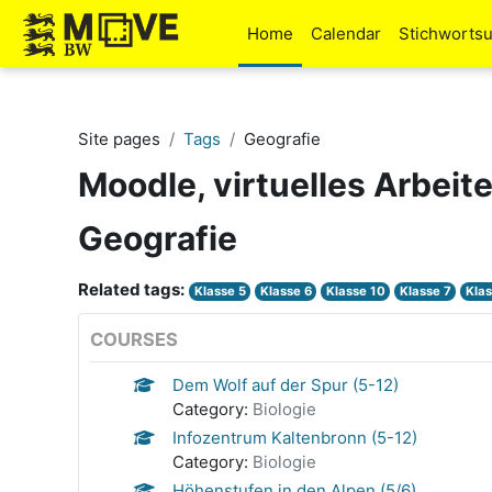
Skip to main content
Home
Calendar
Stichworts
Site pages
Tags
Geografie
Moodle, virtuelles Arbeit
Geografie
Related tags:
Klasse 5
Klasse 6
Klasse 10
Klasse 7
Klas
COURSES
Dem Wolf auf der Spur (5-12)
Category:
Biologie
Infozentrum Kaltenbronn (5-12)
Category:
Biologie
Höhenstufen in den Alpen (5/6)