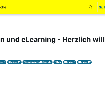
uche
Toggle se
en und eLearning - Herzlich wi
se 8
Klasse 11
Gemeinschaftskunde
Ethik
Klasse 9
Klasse 12