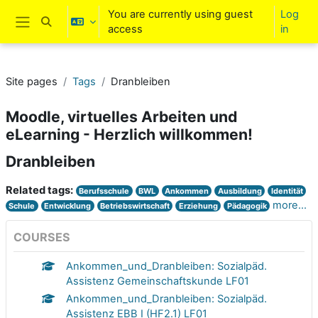
Skip to main content
You are currently using guest
Log
Toggle search input
access
in
Side panel
Site pages
Tags
Dranbleiben
Moodle, virtuelles Arbeiten und
eLearning - Herzlich willkommen!
Dranbleiben
Related tags:
Berufsschule
BWL
Ankommen
Ausbildung
Identität
more...
Schule
Entwicklung
Betriebswirtschaft
Erziehung
Pädagogik
COURSES
Ankommen_und_Dranbleiben: Sozialpäd.
Assistenz Gemeinschaftskunde LF01
Ankommen_und_Dranbleiben: Sozialpäd.
Assistenz EBB I (HF2.1) LF01