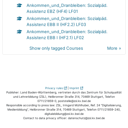
Ankommen_und_Dranbleiben: Sozialpäd.
Assistenz EBZ (HF4) LF01
Ankommen_und_Dranbleiben: Sozialpäd.
Assistenz EBB II (HF2.2) LF03
Ankommen_und_Dranbleiben: Sozialpäd.
Assistenz EBB I (HF2.1) LF02
Show only tagged Courses
More
Privacy rules
|
Imprint
Publisher: Land Baden-Württemberg, vertreten durch das Zentrum für Schulqualität
und Lehrerbildung (ZSL), Heilbronner Straße 314, 70469 Stuttgart, Telefon
0711/21859-0, poststelle@zsl.kv.bwl.de
Responsible according to press law: ZSL, Irmgard Mühlhuber, Ref. 24 "Digitalisierung,
Medienbildung", Heilbronner Straße 314, 70469 Stuttgart, Telefon 0711/21859-240,
digitalebildung@zsl.kv.bwl.de
Contact to data privacy officer: datenschutz@zsl.kv.bwl.de