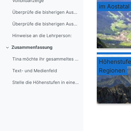
Vollbildanzeige
im Aostatal
Überprüfe die bisherigen Aussagen zu den Höhenstufen anhand der oben angegebenen Kartenausschnitte.
Überprüfe die bisherigen Aussagen zu den Höhenstufen anhand eines selbst gewählten Kartenausschnitts.
Hinweise an die Lehrperson:
Zusammenfassung
Einklappen
Tina möchte ihr gesammeltes Wissen über Höhenstufe...
Höhenstufe
Regionen
Text- und Medienfeld
Stelle die Höhenstufen in einem zusammenfassenden Text dar.