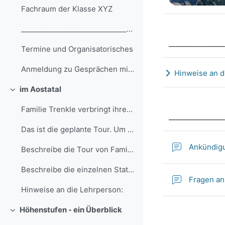
Fachraum der Klasse XYZ
__________________________________________________...
________________
Termine und Organisatorisches
Anmeldung zu Gesprächen mit dem Fachlehrer/der Fachlehrerin
Hinweise an d
Ausklappen
im Aostatal
Einklappen
Familie Trenkle verbringt ihren Urlaub in den ital...
________________
Das ist die geplante Tour. Um die einzelnen Statio...
Ankündigu
Beschreibe die Tour von Familie Trenkle mit Hilfe der interaktiven Karte.
Beschreibe die einzelnen Stationen indem du die typischen Merkmale den entsprechenden Stationen zuordnest. Einige Zuordnungen sind nicht eindeutig, manche können mehrfach verwendet werden.
Fragen an
Hinweise an die Lehrperson:
Höhenstufen - ein Überblick
Einklappen