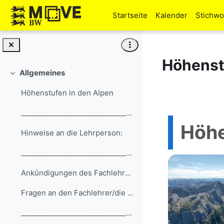
Zum Hauptinhalt
Startseite
Kalender
Stichwo
Höhenstu
Allgemeines
Einklappen
Höhenstufen in den Alpen
__________________________________________________...
Höhe
Hinweise an die Lehrperson:
__________________________________________________...
Ankündigungen des Fachlehrers/der Fachlehrerin
Fragen an den Fachlehrer/die Fachlehrerin
__________________________________________________...