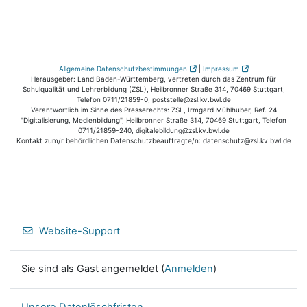
Allgemeine Datenschutzbestimmungen
|
Impressum
Herausgeber: Land Baden-Württemberg, vertreten durch das Zentrum für
Schulqualität und Lehrerbildung (ZSL), Heilbronner Straße 314, 70469 Stuttgart,
Telefon 0711/21859-0, poststelle@zsl.kv.bwl.de
Verantwortlich im Sinne des Presserechts: ZSL, Irmgard Mühlhuber, Ref. 24
"Digitalisierung, Medienbildung", Heilbronner Straße 314, 70469 Stuttgart, Telefon
0711/21859-240, digitalebildung@zsl.kv.bwl.de
Kontakt zum/r behördlichen Datenschutzbeauftragte/n: datenschutz@zsl.kv.bwl.de
Website-Support
Sie sind als Gast angemeldet (
Anmelden
)
Unsere Datenlöschfristen