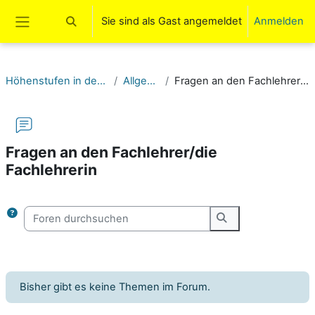
Zum Hauptinhalt
Sie sind als Gast angemeldet
Anmelden
Sucheingabe umschalten
Website-Übersicht
Höhenstufen in den Alpen (5/6)
Allgemeines
Fragen an den Fachlehrer/die Fachlehrerin
Fragen an den Fachlehrer/die
Fachlehrerin
Abschlussbedingungen
Foren durchsuchen
Foren durchsuche
Bisher gibt es keine Themen im Forum.