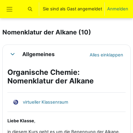
Zum Hauptinhalt
Sie sind als Gast angemeldet
Anmelden
Sucheingabe umschalten
Website-Übersicht
Nomenklatur der Alkane (10)
Abschnittsübersicht
Allgemeines
Alles einklappen
Einklappen
Organische Chemie:
Nomenklatur der Alkane
BigBlueButton
virtueller Klassenraum
Liebe Klasse
,
in diesem Kurs geht es um die Benennung der Alkane.