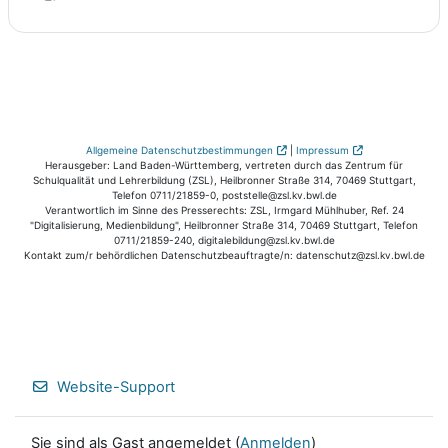
Allgemeine Datenschutzbestimmungen
|
Impressum
Herausgeber: Land Baden-Württemberg, vertreten durch das Zentrum für
Schulqualität und Lehrerbildung (ZSL), Heilbronner Straße 314, 70469 Stuttgart,
Telefon 0711/21859-0, poststelle@zsl.kv.bwl.de
Verantwortlich im Sinne des Presserechts: ZSL, Irmgard Mühlhuber, Ref. 24
"Digitalisierung, Medienbildung", Heilbronner Straße 314, 70469 Stuttgart, Telefon
0711/21859-240, digitalebildung@zsl.kv.bwl.de
Kontakt zum/r behördlichen Datenschutzbeauftragte/n: datenschutz@zsl.kv.bwl.de
Website-Support
Sie sind als Gast angemeldet (
Anmelden
)