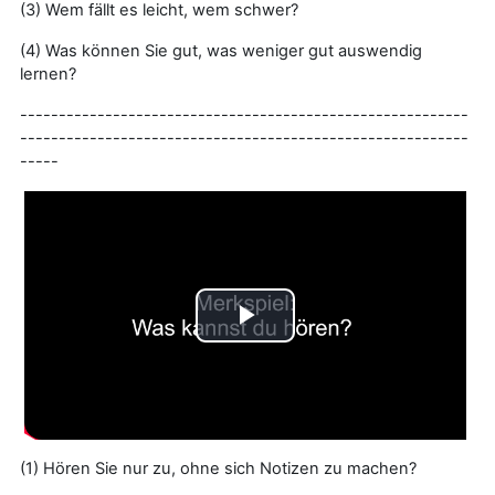
e
(3) Wem fällt es leicht, wem schwer?
w
i
n
i
d
(4) Was können Sie gut, was weniger gut auswendig
i
g
b
lernen?
k
e
i
e
t
----------------------------------------------------------
----------------------------------------------------------
n
-----
d
e
Z
e
i
V
t
i
d
(1) Hören Sie nur zu, ohne sich Notizen zu machen?
e