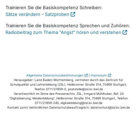
Trainieren Sie die Basiskompetenz Schreiben:
Sätze verändern – Satzproben
Trainieren Sie die Basiskompetenz Sprechen und Zuhören:
Radiobeitrag zum Thema "Angst" hören und verstehen
Allgemeine Datenschutzbestimmungen
|
Impressum
Herausgeber: Land Baden-Württemberg, vertreten durch das Zentrum für
Schulqualität und Lehrerbildung (ZSL), Heilbronner Straße 314, 70469 Stuttgart,
Telefon 0711/21859-0, poststelle@zsl.kv.bwl.de
Verantwortlich im Sinne des Presserechts: ZSL, Irmgard Mühlhuber, Ref. 24
"Digitalisierung, Medienbildung", Heilbronner Straße 314, 70469 Stuttgart, Telefon
0711/21859-240, digitalebildung@zsl.kv.bwl.de
Kontakt zum/r behördlichen Datenschutzbeauftragte/n: datenschutz@zsl.kv.bwl.de