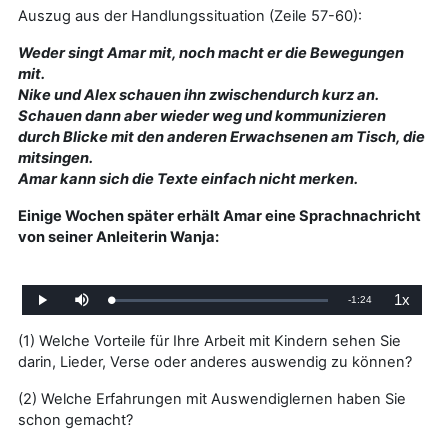
Auszug aus der Handlungssituation (Zeile 57-60):
Weder singt Amar mit, noch macht er die Bewegungen
mit.
Nike und Alex schauen ihn zwischendurch kurz an.
Schauen dann aber wieder weg und kommunizieren
durch Blicke mit den anderen Erwachsenen am Tisch, die
mitsingen.
Amar kann sich die Texte einfach nicht merken.
Einige Wochen später erhält Amar eine Sprachnachricht
von seiner Anleiterin Wanja:
1x
V
-
1:24
G
W
S
W
e
i
t
i
l
e
u
e
e
a
d
m
d
(1) Welche Vorteile für Ihre Arbeit mit Kindern sehen Sie
d
e
m
e
e
r
s
r
darin, Lieder, Verse oder anderes auswendig zu können?
r
n
g
c
g
:
a
h
a
0
b
a
b
b
%
e
l
e
(2) Welche Erfahrungen mit Auswendiglernen haben Sie
t
g
e
e
schon gemacht?
l
n
s
c
h