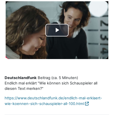
V
i
d
e
Deutschlandfunk
Beitrag (ca. 5 Minuten)
o
Endlich mal erklärt "Wie können sich Schauspieler all
diesen Text merken?"
a
https://www.deutschlandfunk.de/endlich-mal-erklaert-
b
wie-koennen-sich-schauspieler-all-100.html