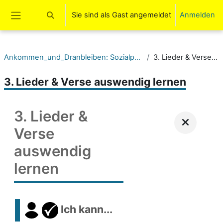
Zum Hauptinhalt
Sie sind als Gast angemeldet
Anmelden
Sucheingabe umschalten
Website-Übersicht
Ankommen_und_Dranbleiben: Sozialpäd. Assistenz EBB II (HF2.2) LF03
3. Lieder & Verse auswendig lernen
3. Lieder & Verse auswendig lernen
3. Lieder &
Verse
auswendig
lernen
Ich kann...