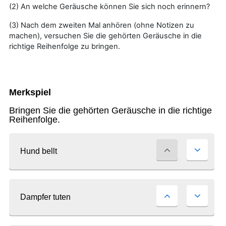
(2) An welche Geräusche können Sie sich noch erinnern?
o
(3) Nach dem zweiten Mal anhören (ohne Notizen zu
machen), versuchen Sie die gehörten Geräusche in die
a
richtige Reihenfolge zu bringen.
b
s
p
i
e
l
e
n