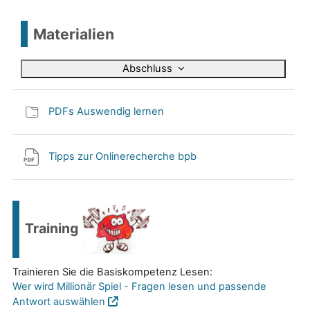
s
Materialien
p
i
Abschluss
e
PDFs Auswendig lernen
l
e
Tipps zur Onlinerecherche bpb
n
Training
Trainieren Sie die Basiskompetenz Lesen:
Wer wird Millionär Spiel - Fragen lesen und passende
Antwort auswählen