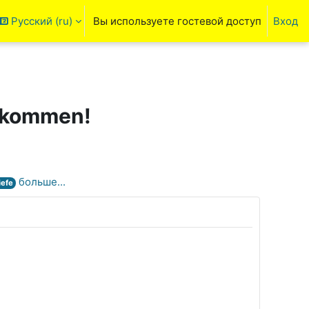
Русский ‎(ru)‎
Вы используете гостевой доступ
Вход
ть данные поисковой строки
llkommen!
больше...
iefe