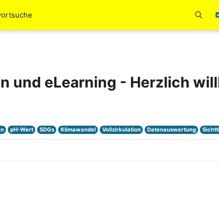
wortsuche
Измени
en und eLearning - Herzlich wi
en
pH-Wert
SDGs
Klimawandel
Vollzirkulation
Datenauswertung
Sichtt