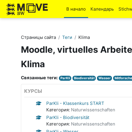
Перейти к основному содержанию
В начало
Календарь
Stich
Страницы сайта
Теги
Klima
Moodle, virtuelles Arbeit
Klima
Связанные теги:
ParKli
Biodiversität
Wasser
Mitforsch
КУРСЫ
ParKli - Klassenkurs START
Категория:
Naturwissenschaften
ParKli - Biodiversität
Категория:
Naturwissenschaften
ParKli - Wasser