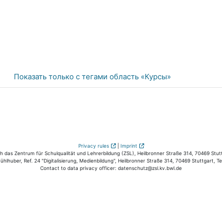
Показать только с тегами область «Курсы»
Privacy rules
|
Imprint
das Zentrum für Schulqualität und Lehrerbildung (ZSL), Heilbronner Straße 314, 70469 Stutt
hlhuber, Ref. 24 "Digitalisierung, Medienbildung", Heilbronner Straße 314, 70469 Stuttgart, T
Contact to data privacy officer: datenschutz@zsl.kv.bwl.de