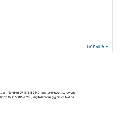
Больше
gart, Telefon 0711/21859-0, poststelle@zsl.kv.bwl.de
elefon 0711/21859-240, digitalebildung@zsl.kv.bwl.de