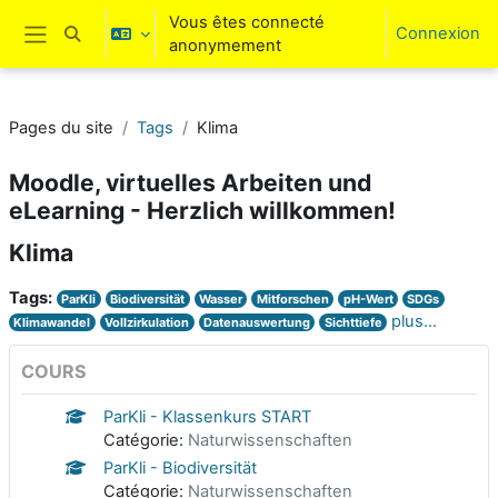
Passer au contenu principal
Vous êtes connecté
Connexion
Activer/désactiver la saisie de recherche
anonymement
Panneau latéral
Pages du site
Tags
Klima
Moodle, virtuelles Arbeiten und
eLearning - Herzlich willkommen!
Klima
Tags:
ParKli
Biodiversität
Wasser
Mitforschen
pH-Wert
SDGs
plus…
Klimawandel
Vollzirkulation
Datenauswertung
Sichttiefe
COURS
ParKli - Klassenkurs START
Catégorie:
Naturwissenschaften
ParKli - Biodiversität
Catégorie:
Naturwissenschaften