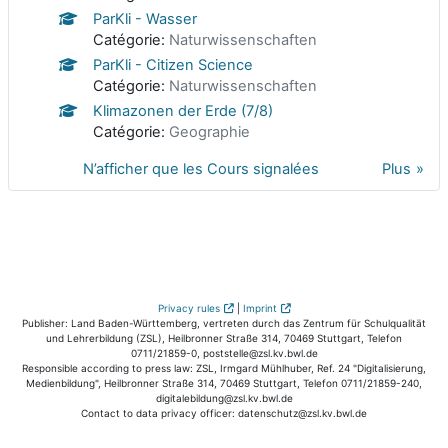
ParKli - Wasser
Catégorie:
Naturwissenschaften
ParKli - Citizen Science
Catégorie:
Naturwissenschaften
Klimazonen der Erde (7/8)
Catégorie:
Geographie
N’afficher que les Cours signalées
Plus
Privacy rules
|
Imprint
Publisher: Land Baden-Württemberg, vertreten durch das Zentrum für Schulqualität
und Lehrerbildung (ZSL), Heilbronner Straße 314, 70469 Stuttgart, Telefon
0711/21859-0, poststelle@zsl.kv.bwl.de
Responsible according to press law: ZSL, Irmgard Mühlhuber, Ref. 24 "Digitalisierung,
Medienbildung", Heilbronner Straße 314, 70469 Stuttgart, Telefon 0711/21859-240,
digitalebildung@zsl.kv.bwl.de
Contact to data privacy officer: datenschutz@zsl.kv.bwl.de