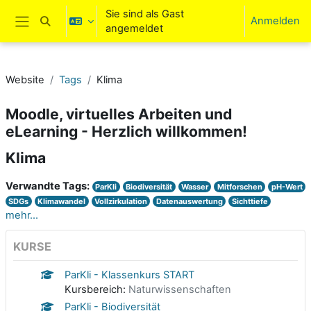
Zum Hauptinhalt
Sie sind als Gast
Anmelden
Sucheingabe umschalten
angemeldet
Website-Übersicht
Website
Tags
Klima
Moodle, virtuelles Arbeiten und
eLearning - Herzlich willkommen!
Klima
Verwandte Tags:
ParKli
Biodiversität
Wasser
Mitforschen
pH-Wert
SDGs
Klimawandel
Vollzirkulation
Datenauswertung
Sichttiefe
mehr...
KURSE
ParKli - Klassenkurs START
Kursbereich:
Naturwissenschaften
ParKli - Biodiversität