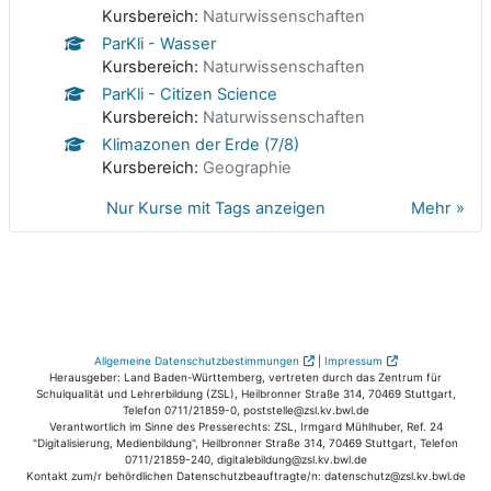
Kursbereich:
Naturwissenschaften
ParKli - Wasser
Kursbereich:
Naturwissenschaften
ParKli - Citizen Science
Kursbereich:
Naturwissenschaften
Klimazonen der Erde (7/8)
Kursbereich:
Geographie
Nur Kurse mit Tags anzeigen
Mehr
Allgemeine Datenschutzbestimmungen
|
Impressum
Herausgeber: Land Baden-Württemberg, vertreten durch das Zentrum für
Schulqualität und Lehrerbildung (ZSL), Heilbronner Straße 314, 70469 Stuttgart,
Telefon 0711/21859-0, poststelle@zsl.kv.bwl.de
Verantwortlich im Sinne des Presserechts: ZSL, Irmgard Mühlhuber, Ref. 24
"Digitalisierung, Medienbildung", Heilbronner Straße 314, 70469 Stuttgart, Telefon
0711/21859-240, digitalebildung@zsl.kv.bwl.de
Kontakt zum/r behördlichen Datenschutzbeauftragte/n: datenschutz@zsl.kv.bwl.de