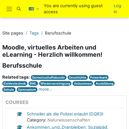
Skip to main content
You are currently using guest
Log
Toggle search input
access
in
Side panel
Site pages
Tags
Berufsschule
Moodle, virtuelles Arbeiten und
eLearning - Herzlich willkommen!
Berufsschule
Related tags:
Gemeinschaftskunde
Geschichte
Powerbank
Elektrotechnik
BWL
Wiedervereinigung
Ankommen
Ausbildung
more...
Schule
Gymnasium
COURSES
Schneller als die Polizei erlaubt (DQR3)
Category:
Naturwissenschaften
Ankommen_und_Dranbleiben: Sozialpäd.