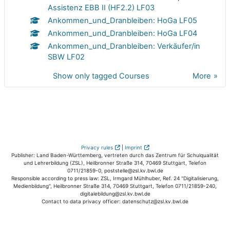
Assistenz EBB II (HF2.2) LF03
Ankommen_und_Dranbleiben: HoGa LF05
Ankommen_und_Dranbleiben: HoGa LF04
Ankommen_und_Dranbleiben: Verkäufer/in
SBW LF02
Show only tagged Courses
More
Privacy rules
|
Imprint
Publisher: Land Baden-Württemberg, vertreten durch das Zentrum für Schulqualität
und Lehrerbildung (ZSL), Heilbronner Straße 314, 70469 Stuttgart, Telefon
0711/21859-0, poststelle@zsl.kv.bwl.de
Responsible according to press law: ZSL, Irmgard Mühlhuber, Ref. 24 "Digitalisierung,
Medienbildung", Heilbronner Straße 314, 70469 Stuttgart, Telefon 0711/21859-240,
digitalebildung@zsl.kv.bwl.de
Contact to data privacy officer: datenschutz@zsl.kv.bwl.de