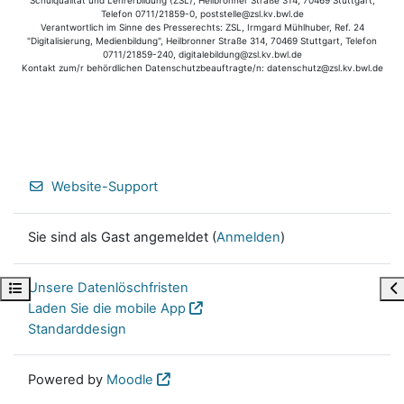
Schulqualität und Lehrerbildung (ZSL), Heilbronner Straße 314, 70469 Stuttgart,
Telefon 0711/21859-0, poststelle@zsl.kv.bwl.de
Verantwortlich im Sinne des Presserechts: ZSL, Irmgard Mühlhuber, Ref. 24
"Digitalisierung, Medienbildung", Heilbronner Straße 314, 70469 Stuttgart, Telefon
0711/21859-240, digitalebildung@zsl.kv.bwl.de
Kontakt zum/r behördlichen Datenschutzbeauftragte/n: datenschutz@zsl.kv.bwl.de
Website-Support
Sie sind als Gast angemeldet (
Anmelden
)
Unsere Datenlöschfristen
Kursindex öffnen
Bl
Laden Sie die mobile App
Standarddesign
Powered by
Moodle