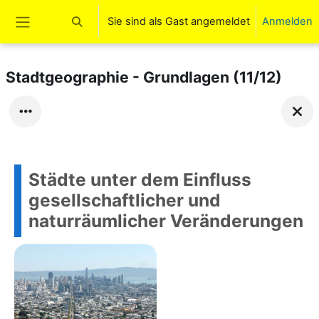
Zum Hauptinhalt
Sie sind als Gast angemeldet
Anmelden
Sucheingabe umschalten
Website-Übersicht
Stadtgeographie - Grundlagen (11/12)
Städte unter dem Einfluss
gesellschaftlicher und
naturräumlicher Veränderungen