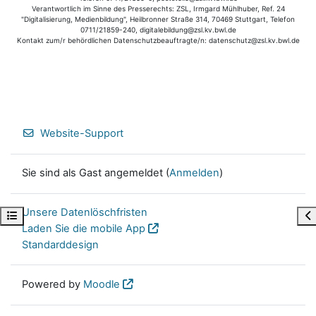
Verantwortlich im Sinne des Presserechts: ZSL, Irmgard Mühlhuber, Ref. 24
"Digitalisierung, Medienbildung", Heilbronner Straße 314, 70469 Stuttgart, Telefon
0711/21859-240, digitalebildung@zsl.kv.bwl.de
Kontakt zum/r behördlichen Datenschutzbeauftragte/n: datenschutz@zsl.kv.bwl.de
Website-Support
Sie sind als Gast angemeldet (
Anmelden
)
Unsere Datenlöschfristen
Kursindex öffnen
Bl
Laden Sie die mobile App
Standarddesign
Powered by
Moodle