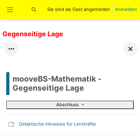
Zum Hauptinhalt
Sie sind als Gast angemeldet
Anmelden
Sucheingabe umschalten
Website-Übersicht
Gegenseitige Lage
mooveBS-Mathematik -
Gegenseitige Lage
Abschluss
Didaktische Hinweise für Lehrkräfte