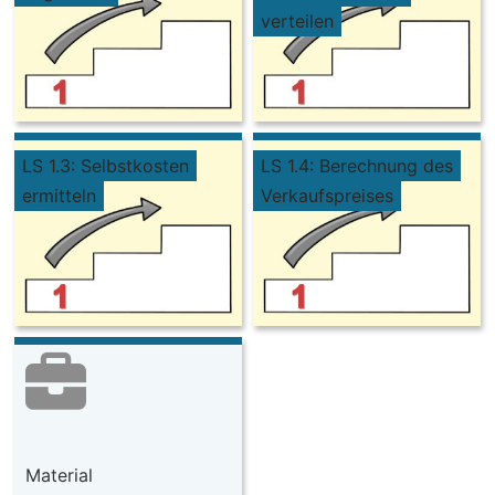
verteilen
LS 1.3: Selbstkosten
LS 1.4: Berechnung des
ermitteln
Verkaufspreises
Material