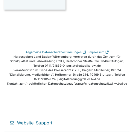
Allgemeine Datenschutzbestimmungen
|
Impressum
Herausgeber: Land Baden-Württemberg, vertreten durch das Zentrum für
Schulqualität und Lehrerbildung (ZSL), Heilbronner Straße 314, 70469 Stuttgart,
Telefon 0711/21859-0, poststelle@zsl.kv.bwl.de
Verantwortlich im Sinne des Presserechts: ZSL, Irmgard Mühlhuber, Ref. 24
"Digitalisierung, Medienbildung", Heilbronner Straße 314, 70469 Stuttgart, Telefon
0711/21859-240, digitalebildung@zsl.kv.bwl.de
Kontakt zum/r behördlichen Datenschutzbeauftragte/n: datenschutz@zsl.kv.bwl.de
Website-Support