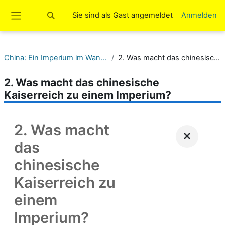
Zum Hauptinhalt
Sie sind als Gast angemeldet
Anmelden
Sucheingabe umschalten
Website-Übersicht
China: Ein Imperium im Wandel - Das chinesische Kaiserreich
2. Was macht das chinesische Kaiserreich zu einem Imperium?
2. Was macht das chinesische
Kaiserreich zu einem Imperium?
2. Was macht
das
chinesische
Kaiserreich zu
einem
Imperium?