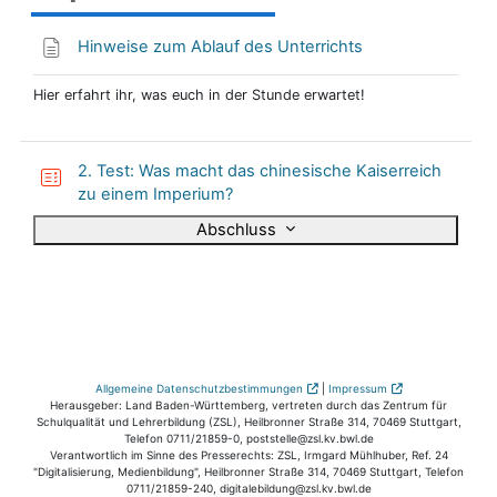
Hinweise zum Ablauf des Unterrichts
Hier erfahrt ihr, was euch in der Stunde erwartet!
2. Test: Was macht das chinesische Kaiserreich
zu einem Imperium?
Abschluss
Allgemeine Datenschutzbestimmungen
|
Impressum
Herausgeber: Land Baden-Württemberg, vertreten durch das Zentrum für
Schulqualität und Lehrerbildung (ZSL), Heilbronner Straße 314, 70469 Stuttgart,
Telefon 0711/21859-0, poststelle@zsl.kv.bwl.de
Verantwortlich im Sinne des Presserechts: ZSL, Irmgard Mühlhuber, Ref. 24
"Digitalisierung, Medienbildung", Heilbronner Straße 314, 70469 Stuttgart, Telefon
0711/21859-240, digitalebildung@zsl.kv.bwl.de