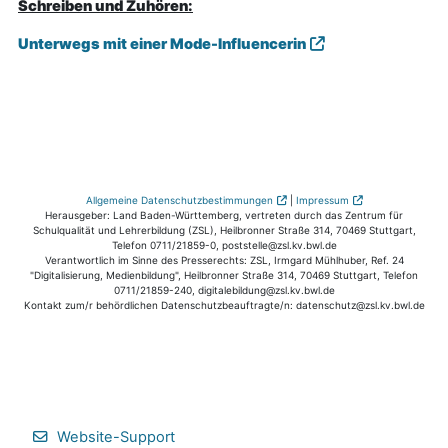
Schreiben und Zuhören:
Unterwegs mit einer Mode-Influencerin
Allgemeine Datenschutzbestimmungen
|
Impressum
Herausgeber: Land Baden-Württemberg, vertreten durch das Zentrum für
Schulqualität und Lehrerbildung (ZSL), Heilbronner Straße 314, 70469 Stuttgart,
Telefon 0711/21859-0, poststelle@zsl.kv.bwl.de
Verantwortlich im Sinne des Presserechts: ZSL, Irmgard Mühlhuber, Ref. 24
"Digitalisierung, Medienbildung", Heilbronner Straße 314, 70469 Stuttgart, Telefon
0711/21859-240, digitalebildung@zsl.kv.bwl.de
Kontakt zum/r behördlichen Datenschutzbeauftragte/n: datenschutz@zsl.kv.bwl.de
Website-Support