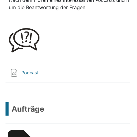
Nach dem Hören eines interessanten
und mith
Podcasts
um die Beantwortung der Fragen.
Podcast
Aufträge