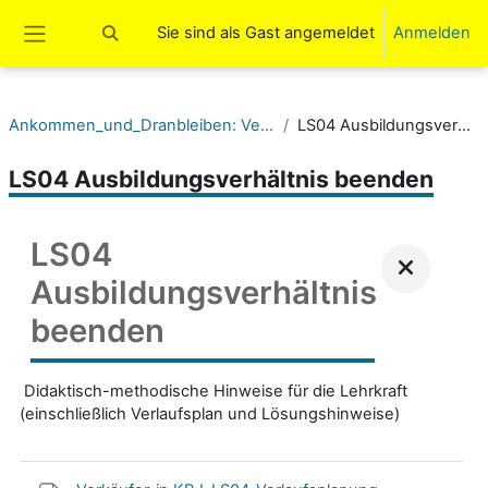
Zum Hauptinhalt
Sie sind als Gast angemeldet
Anmelden
Sucheingabe umschalten
Website-Übersicht
Ankommen_und_Dranbleiben: Verkäufer/in SGW KB I
LS04 Ausbildungsverhältnis beenden
LS04 Ausbildungsverhältnis beenden
LS04
Ausbildungsverhältnis
beenden
Didaktisch-methodische Hinweise für die Lehrkraft
(einschließlich Verlaufsplan und Lösungshinweise)