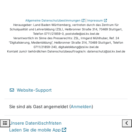
Allgemeine Datenschutzbestimmungen
|
Impressum
Herausgeber: Land Baden-Württemberg, vertreten durch das Zentrum für
Schulqualität und Lehrerbildung (ZSL), Heilbronner Straße 314, 70469 Stuttgart,
Telefon 0711/21859-0, poststelle@zsl.kv.bwl.de
Verantwortlich im Sinne des Presserechts: ZSL, Irmgard Mühlhuber, Ref. 24
"Digitalisierung, Medienbildung", Heilbronner Straße 314, 70469 Stuttgart, Telefon
0711/21859-240, digitalebildung@zsl.kv.bwl.de
Kontakt zum/r behördlichen Datenschutzbeauftragte/n: datenschutz@zsl.kv.bwl.de
Website-Support
Sie sind als Gast angemeldet (
Anmelden
)
Kursindex öffnen
Blo
Unsere Datenlöschfristen
Laden Sie die mobile App