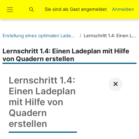
Zum Hauptinhalt
Sie sind als Gast angemeldet
Anmelden
Sucheingabe umschalten
Website-Übersicht
Erstellung eines optimalen Ladeplans unter Berücksichtigung von Flächen, Volumen
Lernschritt 1.4: Einen Ladeplan mit Hilfe von Quadern erstellen
Lernschritt 1.4: Einen Ladeplan mit Hilfe
von Quadern erstellen
Lernschritt 1.4:
Einen Ladeplan
mit Hilfe von
Quadern
erstellen