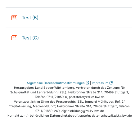
Test (B)
Test (C)
Allgemeine Datenschutzbestimmungen
|
Impressum
Herausgeber: Land Baden-Württemberg, vertreten durch das Zentrum für
Schulqualität und Lehrerbildung (ZSL), Heilbronner Straße 314, 70469 Stuttgart,
Telefon 0711/21859-0, poststelle@zsl.kv.bwl.de
Verantwortlich im Sinne des Presserechts: ZSL, Irmgard Mühlhuber, Ref. 24
"Digitalisierung, Medienbildung", Heilbronner Straße 314, 70469 Stuttgart, Telefon
0711/21859-240, digitalebildung@zsl.kv.bwl.de
Kontakt zum/r behördlichen Datenschutzbeauftragte/n: datenschutz@zsl.kv.bwl.de