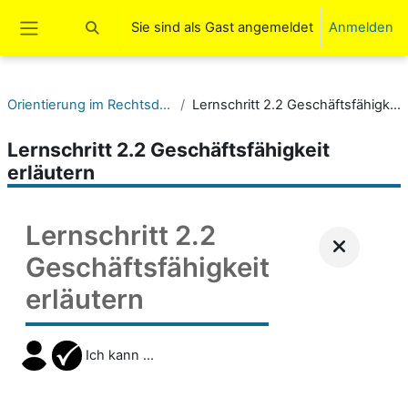
Zum Hauptinhalt
Sie sind als Gast angemeldet
Anmelden
Sucheingabe umschalten
Website-Übersicht
Orientierung im Rechtsdschungel.
Lernschritt 2.2 Geschäftsfähigkeit erläutern
Lernschritt 2.2 Geschäftsfähigkeit
erläutern
Lernschritt 2.2
Geschäftsfähigkeit
erläutern
Ich kann ...