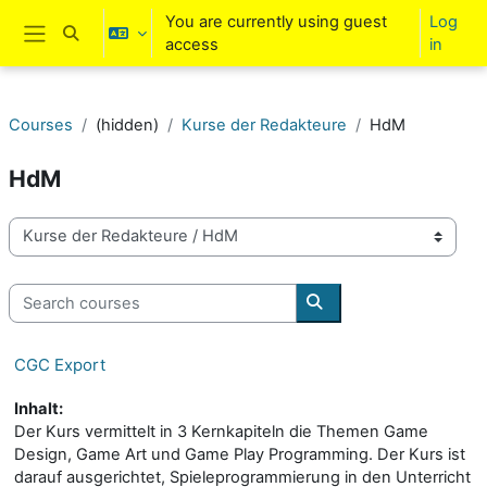
Skip to main content
You are currently using guest
Log
Toggle search input
access
in
Side panel
Courses
(hidden)
Kurse der Redakteure
HdM
HdM
Course categories
Search courses
Search courses
CGC Export
Inhalt:
Der Kurs vermittelt in 3 Kernkapiteln die Themen Game
Design, Game Art und Game Play Programming. Der Kurs ist
darauf ausgerichtet, Spieleprogrammierung in den Unterricht