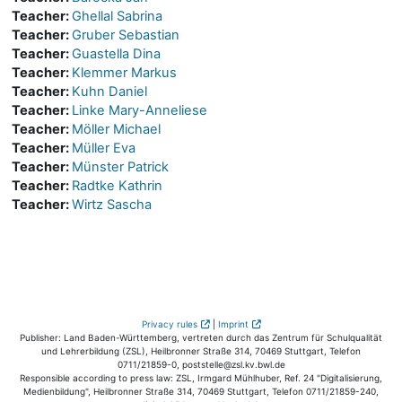
Teacher:
Ghellal Sabrina
Teacher:
Gruber Sebastian
Teacher:
Guastella Dina
Teacher:
Klemmer Markus
Teacher:
Kuhn Daniel
Teacher:
Linke Mary-Anneliese
Teacher:
Möller Michael
Teacher:
Müller Eva
Teacher:
Münster Patrick
Teacher:
Radtke Kathrin
Teacher:
Wirtz Sascha
Privacy rules
|
Imprint
Publisher: Land Baden-Württemberg, vertreten durch das Zentrum für Schulqualität
und Lehrerbildung (ZSL), Heilbronner Straße 314, 70469 Stuttgart, Telefon
0711/21859-0, poststelle@zsl.kv.bwl.de
Responsible according to press law: ZSL, Irmgard Mühlhuber, Ref. 24 "Digitalisierung,
Medienbildung", Heilbronner Straße 314, 70469 Stuttgart, Telefon 0711/21859-240,