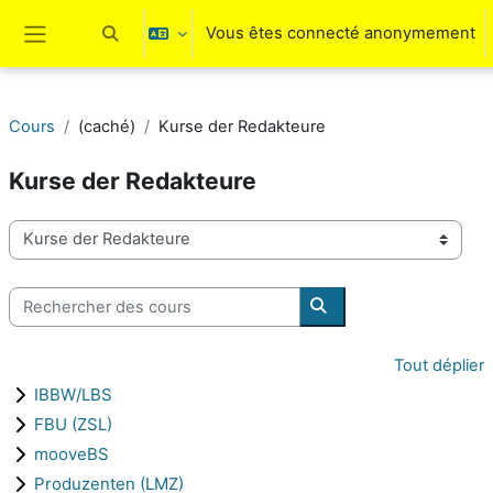
Passer au contenu principal
Vous êtes connecté anonymement
Activer/désactiver la saisie de recherche
Panneau latéral
Cours
(caché)
Kurse der Redakteure
Kurse der Redakteure
Catégories de cours
Rechercher des cours
Rechercher des cours
Tout déplier
IBBW/LBS
FBU (ZSL)
mooveBS
Produzenten (LMZ)