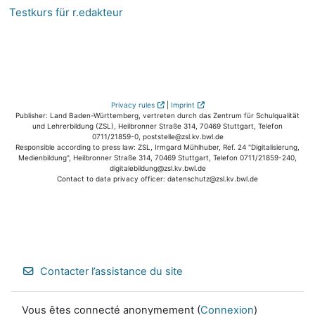
Testkurs für r.edakteur
Privacy rules
|
Imprint
Publisher: Land Baden-Württemberg, vertreten durch das Zentrum für Schulqualität
und Lehrerbildung (ZSL), Heilbronner Straße 314, 70469 Stuttgart, Telefon
0711/21859-0, poststelle@zsl.kv.bwl.de
Responsible according to press law: ZSL, Irmgard Mühlhuber, Ref. 24 "Digitalisierung,
Medienbildung", Heilbronner Straße 314, 70469 Stuttgart, Telefon 0711/21859-240,
digitalebildung@zsl.kv.bwl.de
Contact to data privacy officer: datenschutz@zsl.kv.bwl.de
Contacter l’assistance du site
Vous êtes connecté anonymement (
Connexion
)