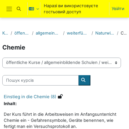
Перейти до головного вмісту
Наразі ви використовуєте
Увійти
Переключити введення пошуку
гостьовий доступ
Бокова панель
Курси
öffentliche Kurse
allgemeinbildende Schulen
weiterführende Schulen
Naturwissenschaften
Chemie
Chemie
Категорії курсів
Пошук курсів
Пошук курсів
Einstieg in die Chemie (8)
Inhalt:
Der Kurs führt in die Arbeitsweisen im Anfangsunterricht
Chemie ein - Gefahrensymbole, Geräte benennen, wie
fertigt man ein Versuchsprotokoll an.