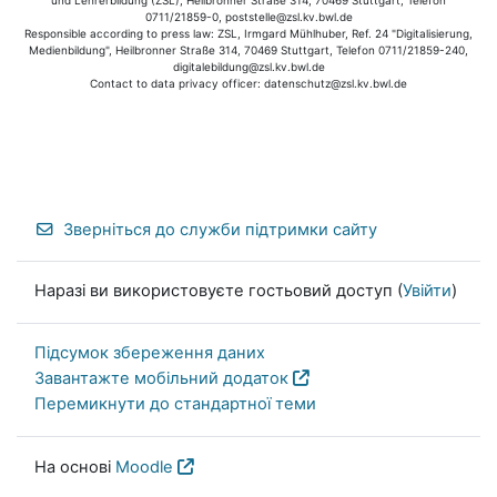
0711/21859-0, poststelle@zsl.kv.bwl.de
Responsible according to press law: ZSL, Irmgard Mühlhuber, Ref. 24 "Digitalisierung,
Medienbildung", Heilbronner Straße 314, 70469 Stuttgart, Telefon 0711/21859-240,
digitalebildung@zsl.kv.bwl.de
Contact to data privacy officer: datenschutz@zsl.kv.bwl.de
Зверніться до служби підтримки сайту
Наразі ви використовуєте гостьовий доступ (
Увійти
)
Підсумок збереження даних
Завантажте мобільний додаток
Перемикнути до стандартної теми
На основі
Moodle