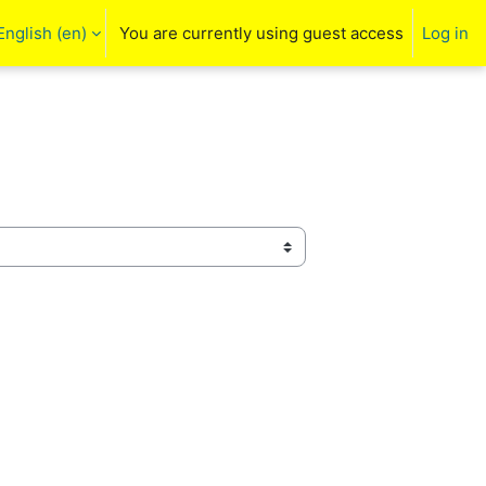
English ‎(en)‎
You are currently using guest access
Log in
arch input