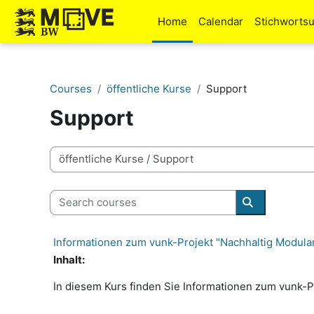
Skip to main content
Home
Calendar
Stichworts
Courses
öffentliche Kurse
Support
Support
Course categories
Search courses
Search cour
Informationen zum vunk-Projekt "Nachhaltig Modula
Inhalt:
In diesem Kurs finden Sie Informationen zum vunk-Pro
_____________________________________________________