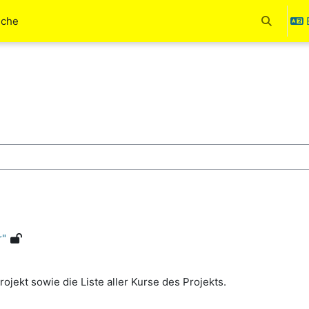
uche
Toggle se
ses
r"
jekt sowie die Liste aller Kurse des Projekts.
______