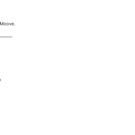
 Moove.
______
n