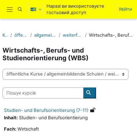
Перейти до головного вмісту
Наразі ви використовуєте
Увійти
Переключити введення пошуку
гостьовий доступ
Бокова панель
Курси
öffentliche Kurse
allgemeinbildende Schulen
weiterführende Schulen
Wirtschafts-, Berufs- und Studienorientierung (WBS)
Wirtschafts-, Berufs- und
Studienorientierung (WBS)
Категорії курсів
Пошук курсів
Пошук курсів
Studien- und Berufsorientierung (7-11)
Inhalt:
Studien- und Berufsorientierung
Fach:
Wirtschaft