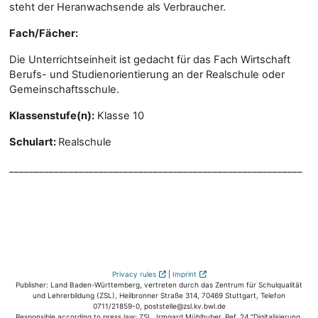
steht der Heranwachsende als Verbraucher.
Fach/Fächer:
Die Unterrichtseinheit ist gedacht für das Fach Wirtschaft
Berufs- und Studienorientierung an der Realschule oder
Gemeinschaftsschule.
Klassenstufe(n):
Klasse 10
Schulart:
Realschule
___________________________________________________________
Privacy rules
|
Imprint
Publisher: Land Baden-Württemberg, vertreten durch das Zentrum für Schulqualität
und Lehrerbildung (ZSL), Heilbronner Straße 314, 70469 Stuttgart, Telefon
0711/21859-0, poststelle@zsl.kv.bwl.de
Responsible according to press law: ZSL, Irmgard Mühlhuber, Ref. 24 "Digitalisierung,