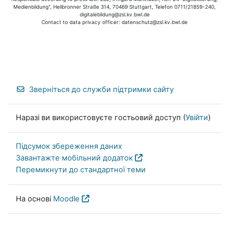
Medienbildung", Heilbronner Straße 314, 70469 Stuttgart, Telefon 0711/21859-240,
digitalebildung@zsl.kv.bwl.de
Contact to data privacy officer: datenschutz@zsl.kv.bwl.de
Зверніться до служби підтримки сайту
Наразі ви використовуєте гостьовий доступ (
Увійти
)
Підсумок збереження даних
Завантажте мобільний додаток
Перемикнути до стандартної теми
На основі
Moodle