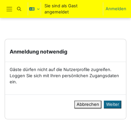
Zum Hauptinhalt
Sie sind als Gast
Anmelden
Sucheingabe umschalten
angemeldet
Website-Übersicht
Anmeldung notwendig
Gäste dürfen nicht auf die Nutzerprofile zugreifen.
Loggen Sie sich mit Ihren persönlichen Zugangsdaten
ein.
Abbrechen
Weiter