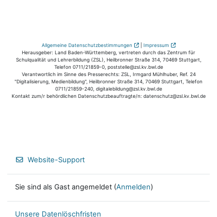
Allgemeine Datenschutzbestimmungen
|
Impressum
Herausgeber: Land Baden-Württemberg, vertreten durch das Zentrum für
Schulqualität und Lehrerbildung (ZSL), Heilbronner Straße 314, 70469 Stuttgart,
Telefon 0711/21859-0, poststelle@zsl.kv.bwl.de
Verantwortlich im Sinne des Presserechts: ZSL, Irmgard Mühlhuber, Ref. 24
"Digitalisierung, Medienbildung", Heilbronner Straße 314, 70469 Stuttgart, Telefon
0711/21859-240, digitalebildung@zsl.kv.bwl.de
Kontakt zum/r behördlichen Datenschutzbeauftragte/n: datenschutz@zsl.kv.bwl.de
Website-Support
Sie sind als Gast angemeldet (
Anmelden
)
Unsere Datenlöschfristen