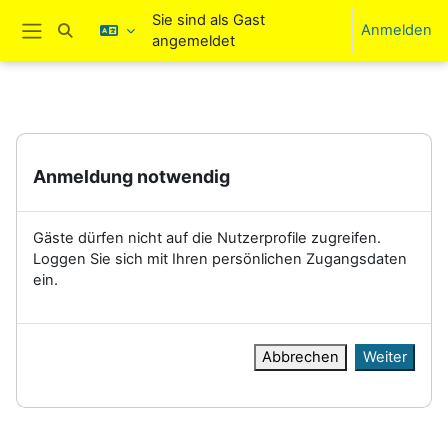
Zum Hauptinhalt
Sie sind als Gast
Anmelden
Sucheingabe umschalten
angemeldet
Website-Übersicht
Anmeldung notwendig
Gäste dürfen nicht auf die Nutzerprofile zugreifen.
Loggen Sie sich mit Ihren persönlichen Zugangsdaten
ein.
Abbrechen
Weiter