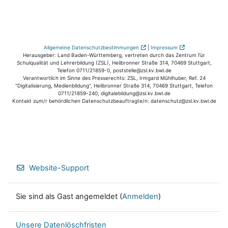
Allgemeine Datenschutzbestimmungen
|
Impressum
Herausgeber: Land Baden-Württemberg, vertreten durch das Zentrum für
Schulqualität und Lehrerbildung (ZSL), Heilbronner Straße 314, 70469 Stuttgart,
Telefon 0711/21859-0, poststelle@zsl.kv.bwl.de
Verantwortlich im Sinne des Presserechts: ZSL, Irmgard Mühlhuber, Ref. 24
"Digitalisierung, Medienbildung", Heilbronner Straße 314, 70469 Stuttgart, Telefon
0711/21859-240, digitalebildung@zsl.kv.bwl.de
Kontakt zum/r behördlichen Datenschutzbeauftragte/n: datenschutz@zsl.kv.bwl.de
Website-Support
Sie sind als Gast angemeldet (
Anmelden
)
Unsere Datenlöschfristen