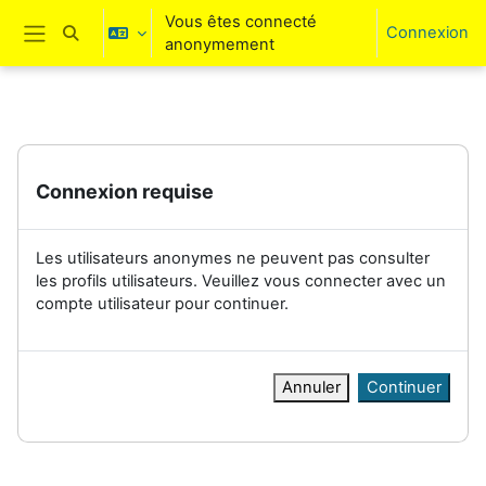
Passer au contenu principal
Vous êtes connecté
Connexion
Activer/désactiver la saisie de recherche
anonymement
Panneau latéral
Connexion requise
Les utilisateurs anonymes ne peuvent pas consulter
les profils utilisateurs. Veuillez vous connecter avec un
compte utilisateur pour continuer.
Annuler
Continuer