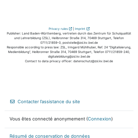
Privacy rules
|
Imprint
Publisher: Land Baden-Württemberg, vertreten durch das Zentrum für Schulqualität
und Lehrerbildung (ZSL), Heilbronner Straße 314, 70469 Stuttgart, Telefon
0711/21859-0, poststelle@zsl.kv.bwl.de
Responsible according to press law: ZSL, Irmgard Mühlhuber, Ref. 24 "Digitalisierung,
Medienbildung", Heilbronner Straße 314, 70469 Stuttgart, Telefon 0711/21859-240,
digitalebildung@zsl.kv.bwl.de
Contact to data privacy officer: datenschutz@zsl.kv.bwl.de
Contacter l’assistance du site
Vous êtes connecté anonymement (
Connexion
)
Résumé de conservation de données