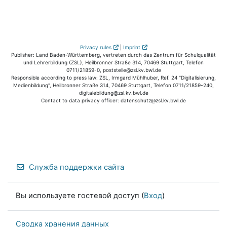
Privacy rules
|
Imprint
Publisher: Land Baden-Württemberg, vertreten durch das Zentrum für Schulqualität
und Lehrerbildung (ZSL), Heilbronner Straße 314, 70469 Stuttgart, Telefon
0711/21859-0, poststelle@zsl.kv.bwl.de
Responsible according to press law: ZSL, Irmgard Mühlhuber, Ref. 24 "Digitalisierung,
Medienbildung", Heilbronner Straße 314, 70469 Stuttgart, Telefon 0711/21859-240,
digitalebildung@zsl.kv.bwl.de
Contact to data privacy officer: datenschutz@zsl.kv.bwl.de
Служба поддержки сайта
Вы используете гостевой доступ (
Вход
)
Сводка хранения данных