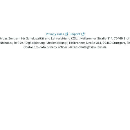
Privacy rules
|
Imprint
das Zentrum für Schulqualität und Lehrerbildung (ZSL), Heilbronner Straße 314, 70469 Stutt
hlhuber, Ref. 24 "Digitalisierung, Medienbildung", Heilbronner Straße 314, 70469 Stuttgart, T
Contact to data privacy officer: datenschutz@zsl.kv.bwl.de