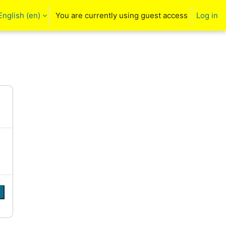
English ‎(en)‎
You are currently using guest access
Log in
arch input
e