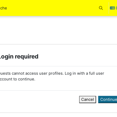
uche
Toggle se
Login required
uests cannot access user profiles. Log in with a full user
ccount to continue.
Cancel
Continu