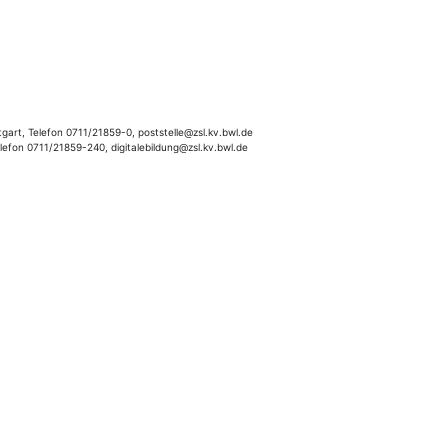
gart, Telefon 0711/21859-0, poststelle@zsl.kv.bwl.de
elefon 0711/21859-240, digitalebildung@zsl.kv.bwl.de