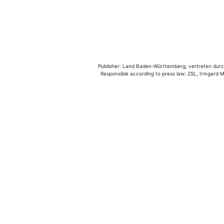
Publisher: Land Baden-Württemberg, vertreten durch 
Responsible according to press law: ZSL, Irmgard Mü