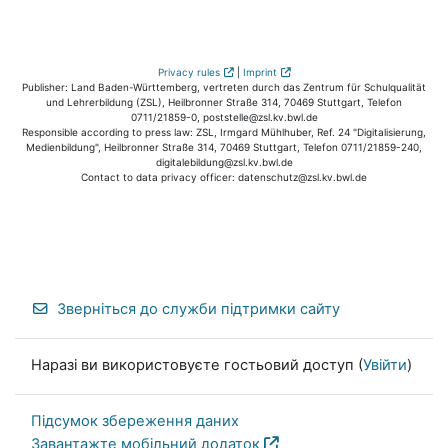
Privacy rules
|
Imprint
Publisher: Land Baden-Württemberg, vertreten durch das Zentrum für Schulqualität
und Lehrerbildung (ZSL), Heilbronner Straße 314, 70469 Stuttgart, Telefon
0711/21859-0, poststelle@zsl.kv.bwl.de
Responsible according to press law: ZSL, Irmgard Mühlhuber, Ref. 24 "Digitalisierung,
Medienbildung", Heilbronner Straße 314, 70469 Stuttgart, Telefon 0711/21859-240,
digitalebildung@zsl.kv.bwl.de
Contact to data privacy officer: datenschutz@zsl.kv.bwl.de
Зверніться до служби підтримки сайту
Наразі ви використовуєте гостьовий доступ (
Увійти
)
Підсумок збереження даних
Завантажте мобільний додаток