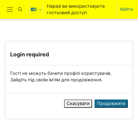
Перейти до головного вмісту
Наразі ви використовуєте
Увійти
Переключити введення пошуку
гостьовий доступ
Бокова панель
Login required
Гості не можуть бачити профілі користувачів.
Зайдіть під своїм ім’ям для продовження.
Скасувати
Продовжити