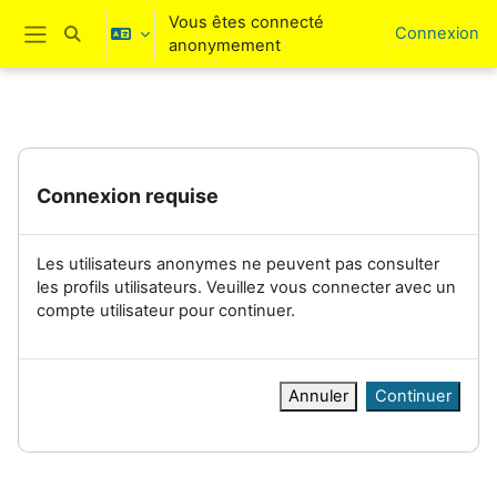
Passer au contenu principal
Vous êtes connecté
Connexion
Activer/désactiver la saisie de recherche
anonymement
Panneau latéral
Connexion requise
Les utilisateurs anonymes ne peuvent pas consulter
les profils utilisateurs. Veuillez vous connecter avec un
compte utilisateur pour continuer.
Annuler
Continuer