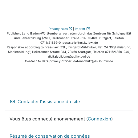
Privacy rules
|
Imprint
Publisher: Land Baden-Württemberg, vertreten durch das Zentrum für Schulqualität
und Lehrerbildung (ZSL), Heilbronner Straße 314, 70469 Stuttgart, Telefon
0711/21859-0, poststelle@zsl.kv.bwl.de
Responsible according to press law: ZSL, Irmgard Mühlhuber, Ref. 24 "Digitalisierung,
Medienbildung", Heilbronner Straße 314, 70469 Stuttgart, Telefon 0711/21859-240,
digitalebildung@zsl.kv.bwl.de
Contact to data privacy officer: datenschutz@zsl.kv.bwl.de
Contacter l’assistance du site
Vous êtes connecté anonymement (
Connexion
)
Résumé de conservation de données