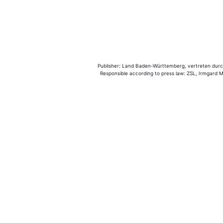
Publisher: Land Baden-Württemberg, vertreten durch 
Responsible according to press law: ZSL, Irmgard Mü