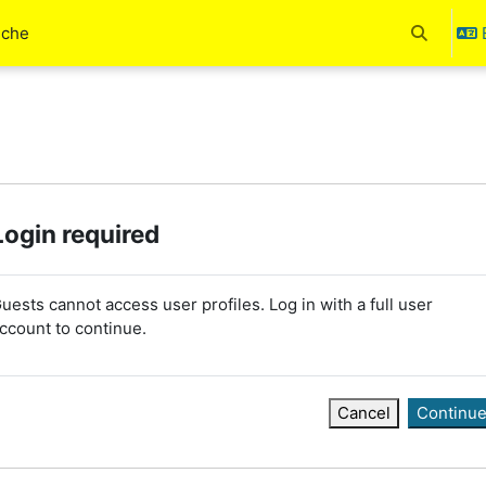
uche
Toggle se
Login required
uests cannot access user profiles. Log in with a full user
ccount to continue.
Cancel
Continu