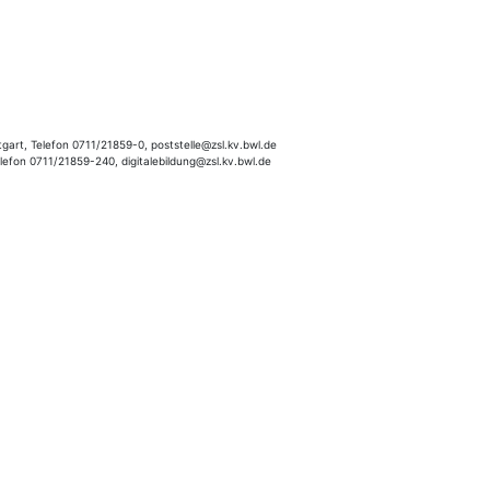
gart, Telefon 0711/21859-0, poststelle@zsl.kv.bwl.de
elefon 0711/21859-240, digitalebildung@zsl.kv.bwl.de