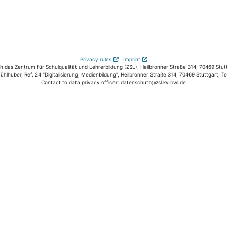
Privacy rules
|
Imprint
das Zentrum für Schulqualität und Lehrerbildung (ZSL), Heilbronner Straße 314, 70469 Stutt
hlhuber, Ref. 24 "Digitalisierung, Medienbildung", Heilbronner Straße 314, 70469 Stuttgart, T
Contact to data privacy officer: datenschutz@zsl.kv.bwl.de