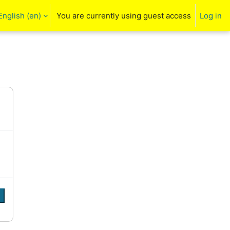
English ‎(en)‎
You are currently using guest access
Log in
arch input
e