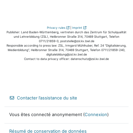
Privacy rules
|
Imprint
Publisher: Land Baden-Württemberg, vertreten durch das Zentrum für Schulqualität
und Lehrerbildung (ZSL), Heilbronner Straße 314, 70469 Stuttgart, Telefon
0711/21859-0, poststelle@zsl.kv.bwl.de
Responsible according to press law: ZSL, Irmgard Mühlhuber, Ref. 24 "Digitalisierung,
Medienbildung", Heilbronner Straße 314, 70469 Stuttgart, Telefon 0711/21859-240,
digitalebildung@zsl.kv.bwl.de
Contact to data privacy officer: datenschutz@zsl.kv.bwl.de
Contacter l’assistance du site
Vous êtes connecté anonymement (
Connexion
)
Résumé de conservation de données