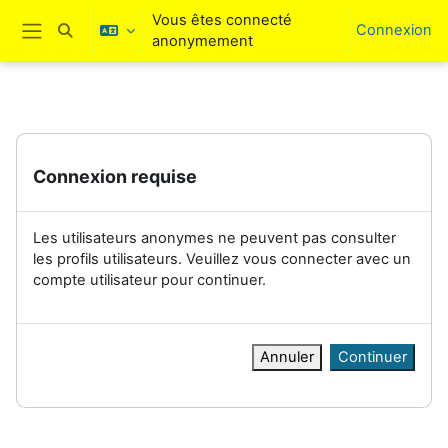
Passer au contenu principal
Vous êtes connecté
Connexion
Activer/désactiver la saisie de recherche
anonymement
Panneau latéral
Connexion requise
Les utilisateurs anonymes ne peuvent pas consulter
les profils utilisateurs. Veuillez vous connecter avec un
compte utilisateur pour continuer.
Annuler
Continuer