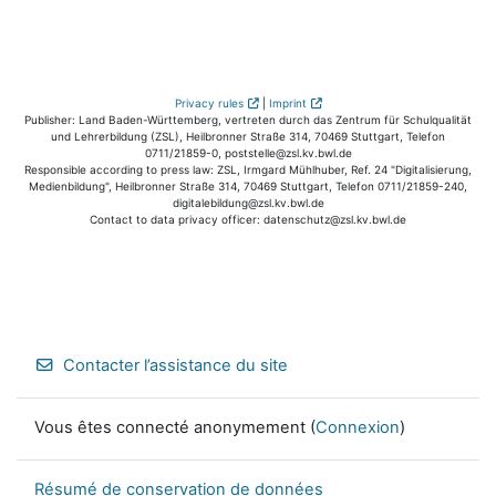
Privacy rules
|
Imprint
Publisher: Land Baden-Württemberg, vertreten durch das Zentrum für Schulqualität
und Lehrerbildung (ZSL), Heilbronner Straße 314, 70469 Stuttgart, Telefon
0711/21859-0, poststelle@zsl.kv.bwl.de
Responsible according to press law: ZSL, Irmgard Mühlhuber, Ref. 24 "Digitalisierung,
Medienbildung", Heilbronner Straße 314, 70469 Stuttgart, Telefon 0711/21859-240,
digitalebildung@zsl.kv.bwl.de
Contact to data privacy officer: datenschutz@zsl.kv.bwl.de
Contacter l’assistance du site
Vous êtes connecté anonymement (
Connexion
)
Résumé de conservation de données