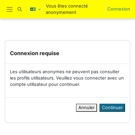
Passer au contenu principal
Vous êtes connecté
Connexion
Activer/désactiver la saisie de recherche
anonymement
Panneau latéral
Connexion requise
Les utilisateurs anonymes ne peuvent pas consulter
les profils utilisateurs. Veuillez vous connecter avec un
compte utilisateur pour continuer.
Annuler
Continuer