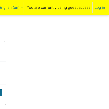
English ‎(en)‎
You are currently using guest access
Log in
arch input
e