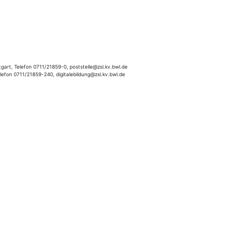
gart, Telefon 0711/21859-0, poststelle@zsl.kv.bwl.de
elefon 0711/21859-240, digitalebildung@zsl.kv.bwl.de