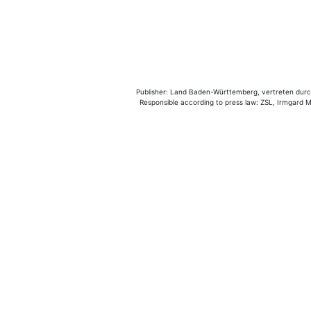
Publisher: Land Baden-Württemberg, vertreten durch 
Responsible according to press law: ZSL, Irmgard Mü