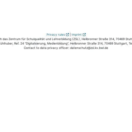
Privacy rules
|
Imprint
das Zentrum für Schulqualität und Lehrerbildung (ZSL), Heilbronner Straße 314, 70469 Stutt
hlhuber, Ref. 24 "Digitalisierung, Medienbildung", Heilbronner Straße 314, 70469 Stuttgart, T
Contact to data privacy officer: datenschutz@zsl.kv.bwl.de