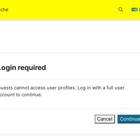
uche
Toggle se
Login required
uests cannot access user profiles. Log in with a full user
ccount to continue.
Cancel
Continu