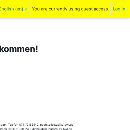
English ‎(en)‎
You are currently using guest access
Log in
arch input
llkommen!
gart, Telefon 0711/21859-0, poststelle@zsl.kv.bwl.de
elefon 0711/21859-240, digitalebildung@zsl.kv.bwl.de