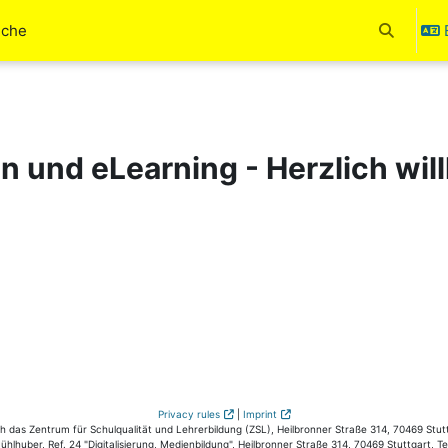
uche
Toggle se
en und eLearning - Herzlich wi
Privacy rules
|
Imprint
das Zentrum für Schulqualität und Lehrerbildung (ZSL), Heilbronner Straße 314, 70469 Stutt
hlhuber, Ref. 24 "Digitalisierung, Medienbildung", Heilbronner Straße 314, 70469 Stuttgart, T