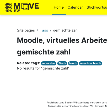
Skip to main content
Home
Calendar
Stichworts
Site pages
Tags
gemischte zahl
Moodle, virtuelles Arbeit
gemischte zahl
Related tags:
moovebw
Stack
bruch
unechter bruch
No results for "gemischte zahl"
Publisher: Land Baden-Württemberg, vertreten durch 
Responsible according to press law: ZSL, Irmgard Mü