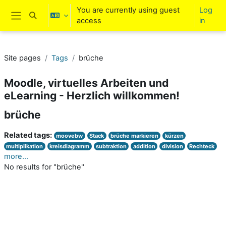
Skip to main content
You are currently using guest
Log
Toggle search input
access
in
Side panel
Site pages
Tags
brüche
Moodle, virtuelles Arbeiten und
eLearning - Herzlich willkommen!
brüche
Related tags:
moovebw
Stack
brüche markieren
kürzen
multiplikation
kreisdiagramm
subtraktion
addition
division
Rechteck
more...
No results for "brüche"