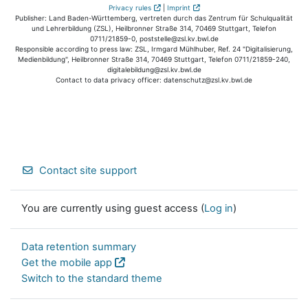
Privacy rules
|
Imprint
Publisher: Land Baden-Württemberg, vertreten durch das Zentrum für Schulqualität
und Lehrerbildung (ZSL), Heilbronner Straße 314, 70469 Stuttgart, Telefon
0711/21859-0, poststelle@zsl.kv.bwl.de
Responsible according to press law: ZSL, Irmgard Mühlhuber, Ref. 24 "Digitalisierung,
Medienbildung", Heilbronner Straße 314, 70469 Stuttgart, Telefon 0711/21859-240,
digitalebildung@zsl.kv.bwl.de
Contact to data privacy officer: datenschutz@zsl.kv.bwl.de
Contact site support
You are currently using guest access (
Log in
)
Data retention summary
Get the mobile app
Switch to the standard theme