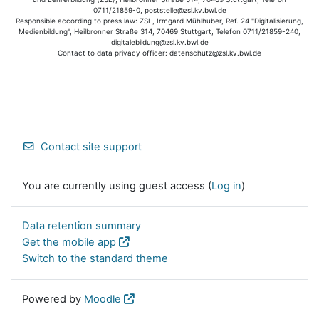
0711/21859-0, poststelle@zsl.kv.bwl.de
Responsible according to press law: ZSL, Irmgard Mühlhuber, Ref. 24 "Digitalisierung,
Medienbildung", Heilbronner Straße 314, 70469 Stuttgart, Telefon 0711/21859-240,
digitalebildung@zsl.kv.bwl.de
Contact to data privacy officer: datenschutz@zsl.kv.bwl.de
Contact site support
You are currently using guest access (
Log in
)
Data retention summary
Get the mobile app
Switch to the standard theme
Powered by
Moodle