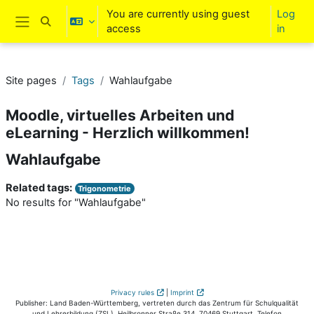
Skip to main content
You are currently using guest
Log
Toggle search input
access
in
Side panel
Site pages
Tags
Wahlaufgabe
Moodle, virtuelles Arbeiten und
eLearning - Herzlich willkommen!
Wahlaufgabe
Related tags:
Trigonometrie
No results for "Wahlaufgabe"
Privacy rules
|
Imprint
Publisher: Land Baden-Württemberg, vertreten durch das Zentrum für Schulqualität
und Lehrerbildung (ZSL), Heilbronner Straße 314, 70469 Stuttgart, Telefon