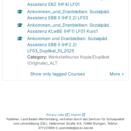
Assistenz EBZ (HF4) LF01
Ankommen_und_Dranbleiben: Sozialpäd.
Assistenz EBB II (HF2.2) LF03
Ankommen_und_Dranbleiben: Sozialpäd.
Assistenz KLwBE (HF1) LF01 Kurs1
Ankommen und Dranbleiben: Sozialpäd.
Assistenz EBB II (HF2.2)
LF03_Duplikat_10_2025
Category:
Werkstattkurse Kopie/Duplikat
(Originale)_ALT
Show only tagged Courses
More
Privacy rules
|
Imprint
Publisher: Land Baden-Württemberg, vertreten durch das Zentrum für Schulqualität
und Lehrerbildung (ZSL), Heilbronner Straße 314, 70469 Stuttgart, Telefon
0711/21859-0, poststelle@zsl.kv.bwl.de