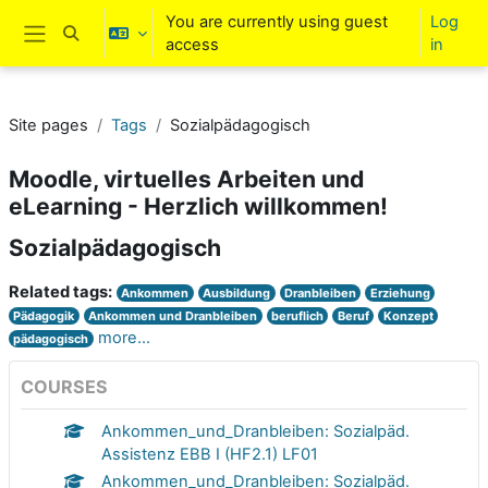
Skip to main content
You are currently using guest
Log
Toggle search input
access
in
Side panel
Site pages
Tags
Sozialpädagogisch
Moodle, virtuelles Arbeiten und
eLearning - Herzlich willkommen!
Sozialpädagogisch
Related tags:
Ankommen
Ausbildung
Dranbleiben
Erziehung
Pädagogik
Ankommen und Dranbleiben
beruflich
Beruf
Konzept
more...
pädagogisch
COURSES
Ankommen_und_Dranbleiben: Sozialpäd.
Assistenz EBB I (HF2.1) LF01
Ankommen_und_Dranbleiben: Sozialpäd.