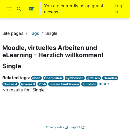
Skip to main content
You are currently using guest
Log
Toggle search input
access
in
Side panel
Site pages
Tags
Single
Moodle, virtuelles Arbeiten und
eLearning - Herzlich willkommen!
Single
Related tags:
üben
Überprüfen
symbolisch
grafisch
Geraden
more...
Niveau A
Niveau B
Profi
lineare Funktionen
Funktion
No results for "Single"
Privacy rules
|
Imprint