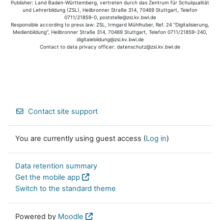
Publisher: Land Baden-Württemberg, vertreten durch das Zentrum für Schulqualität
und Lehrerbildung (ZSL), Heilbronner Straße 314, 70469 Stuttgart, Telefon
0711/21859-0, poststelle@zsl.kv.bwl.de
Responsible according to press law: ZSL, Irmgard Mühlhuber, Ref. 24 "Digitalisierung,
Medienbildung", Heilbronner Straße 314, 70469 Stuttgart, Telefon 0711/21859-240,
digitalebildung@zsl.kv.bwl.de
Contact to data privacy officer: datenschutz@zsl.kv.bwl.de
Contact site support
You are currently using guest access (
Log in
)
Data retention summary
Get the mobile app
Switch to the standard theme
Powered by
Moodle