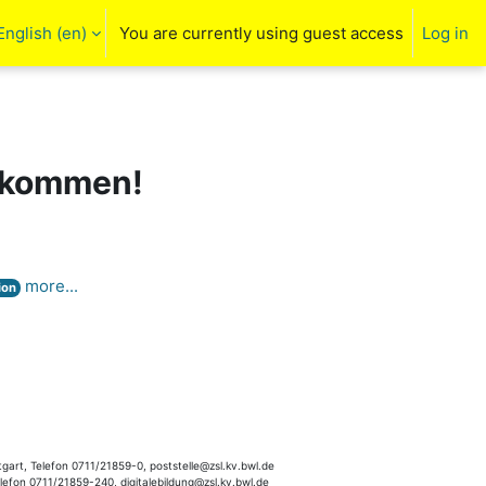
English ‎(en)‎
You are currently using guest access
Log in
arch input
llkommen!
more...
ion
gart, Telefon 0711/21859-0, poststelle@zsl.kv.bwl.de
elefon 0711/21859-240, digitalebildung@zsl.kv.bwl.de