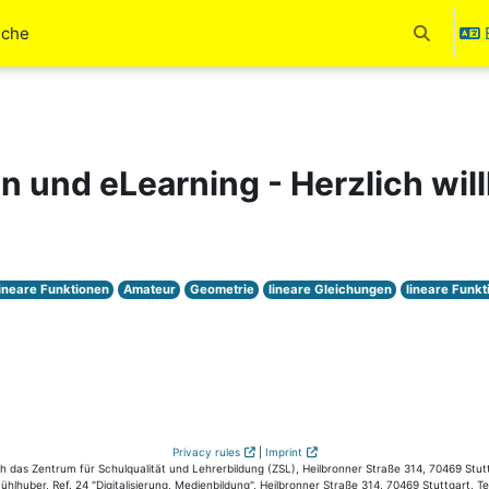
uche
Toggle se
en und eLearning - Herzlich wi
lineare Funktionen
Amateur
Geometrie
lineare Gleichungen
lineare Funkt
Privacy rules
|
Imprint
das Zentrum für Schulqualität und Lehrerbildung (ZSL), Heilbronner Straße 314, 70469 Stutt
hlhuber, Ref. 24 "Digitalisierung, Medienbildung", Heilbronner Straße 314, 70469 Stuttgart, T