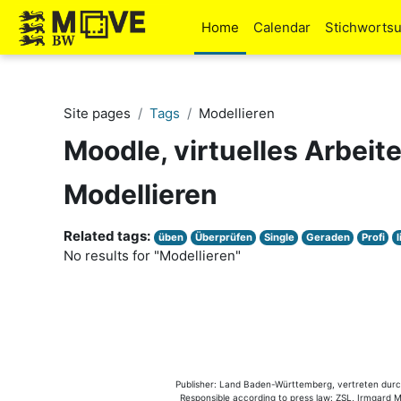
Skip to main content
Home
Calendar
Stichworts
Site pages
Tags
Modellieren
Moodle, virtuelles Arbeit
Modellieren
Related tags:
üben
Überprüfen
Single
Geraden
Profi
No results for "Modellieren"
Publisher: Land Baden-Württemberg, vertreten durch 
Responsible according to press law: ZSL, Irmgard Mü