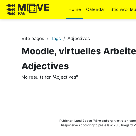
Skip to main content
Home
Calendar
Stichworts
Site pages
Tags
Adjectives
Moodle, virtuelles Arbeit
Adjectives
No results for "Adjectives"
Publisher: Land Baden-Württemberg, vertreten durch 
Responsible according to press law: ZSL, Irmgard Mü