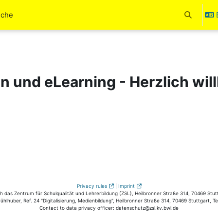
uche
Toggle se
en und eLearning - Herzlich wi
Privacy rules
|
Imprint
das Zentrum für Schulqualität und Lehrerbildung (ZSL), Heilbronner Straße 314, 70469 Stutt
hlhuber, Ref. 24 "Digitalisierung, Medienbildung", Heilbronner Straße 314, 70469 Stuttgart, T
Contact to data privacy officer: datenschutz@zsl.kv.bwl.de