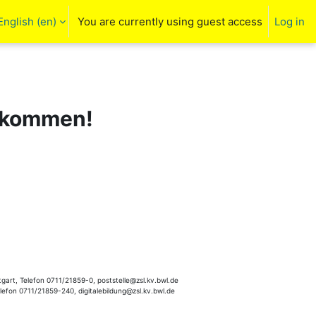
English ‎(en)‎
You are currently using guest access
Log in
arch input
llkommen!
gart, Telefon 0711/21859-0, poststelle@zsl.kv.bwl.de
elefon 0711/21859-240, digitalebildung@zsl.kv.bwl.de