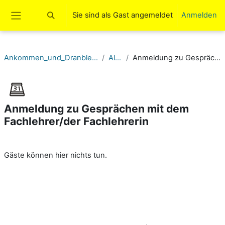
Zum Hauptinhalt
Sie sind als Gast angemeldet
Anmelden
Sucheingabe umschalten
Website-Übersicht
Ankommen_und_Dranbleiben: Sozialpäd. Assistenz Deutsch LF01
Allgemeines
Anmeldung zu Gesprächen mit dem Fachlehrer/der Fachlehrerin
Anmeldung zu Gesprächen mit dem
Fachlehrer/der Fachlehrerin
Abschlussbedingungen
Gäste können hier nichts tun.