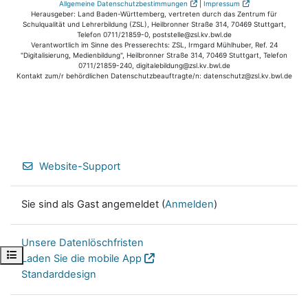
Allgemeine Datenschutzbestimmungen
|
Impressum
Herausgeber: Land Baden-Württemberg, vertreten durch das Zentrum für
Schulqualität und Lehrerbildung (ZSL), Heilbronner Straße 314, 70469 Stuttgart,
Telefon 0711/21859-0, poststelle@zsl.kv.bwl.de
Verantwortlich im Sinne des Presserechts: ZSL, Irmgard Mühlhuber, Ref. 24
"Digitalisierung, Medienbildung", Heilbronner Straße 314, 70469 Stuttgart, Telefon
0711/21859-240, digitalebildung@zsl.kv.bwl.de
Kontakt zum/r behördlichen Datenschutzbeauftragte/n: datenschutz@zsl.kv.bwl.de
Website-Support
Sie sind als Gast angemeldet (
Anmelden
)
Unsere Datenlöschfristen
Kursindex öffnen
Laden Sie die mobile App
Standarddesign